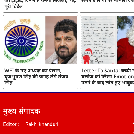
का झंझट, दिन-रात बनेगी बिजली, पढ़ें
समेत 9 लोगों पर मामला दर्
पूरी डिटेल
WFI के नए अध्यक्ष का ऐलान,
Letter To Santa: बच्ची ने
बृजभूषण सिंह की जगह लेंगे संजय
क्लॉज़ को लिखा Emotiona
सिंह
पढ़ने के बाद लोग हुए भावुक
मुख्य संपादक
Editor :- Rakhi khanduri