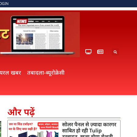
OGIN
ायरल खबर
तबादला-ब्यूरोक्रेसी
और पढ़ें
सोलर पैनल से ज़्यादा कारगर
साबित हो रही Tulip
टरबाइन, खत्म होगा रोशनी