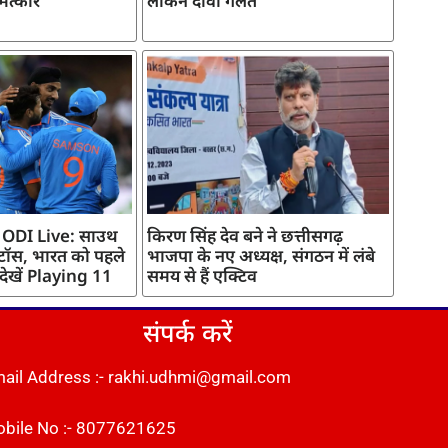
मत्कार
लेकिन दावा गलत
 ODI Live: साउथ
किरण सिंह देव बने ने छत्तीसगढ़
 टॉस, भारत को पहले
भाजपा के नए अध्यक्ष, संगठन में लंबे
 देखें Playing 11
समय से हैं एक्टिव
संपर्क करें
ail Address :- rakhi.udhmi@gmail.com
bile No :- 8077621625