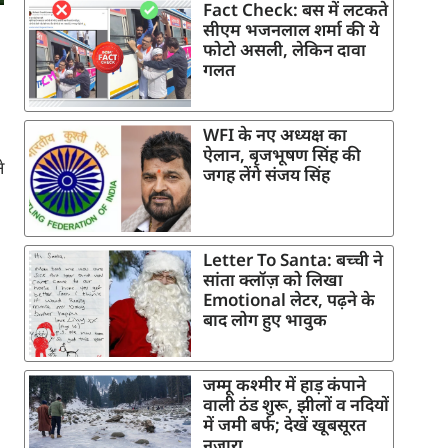
Fact Check: बस में लटकते
सीएम भजनलाल शर्मा की ये
फोटो असली, लेकिन दावा
गलत
WFI के नए अध्यक्ष का
ऐलान, बृजभूषण सिंह की
े
जगह लेंगे संजय सिंह
Letter To Santa: बच्ची ने
सांता क्लॉज़ को लिखा
Emotional लेटर, पढ़ने के
बाद लोग हुए भावुक
जम्मू कश्मीर में हाड़ कंपाने
वाली ठंड शुरू, झीलों व नदियों
में जमी बर्फ; देखें खूबसूरत
नजारा