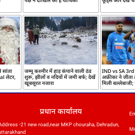
ज
पक्ष ने दाखिल की है याचिका
फूड्स और देखें च
 सांता
जम्मू कश्मीर में हाड़ कंपाने वाली ठंड
IND vs SA 3rd
l लेटर,
शुरू, झीलों व नदियों में जमी बर्फ; देखें
अफ्रीका ने जीता
खूबसूरत नजारा
मिली बल्लेबाजी;
प्रधान कार्यालय
Em
Address -21 new road,near MKP chouraha, Dehradun,
Mo
uttarakhand