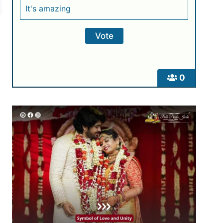
It's amazing
0