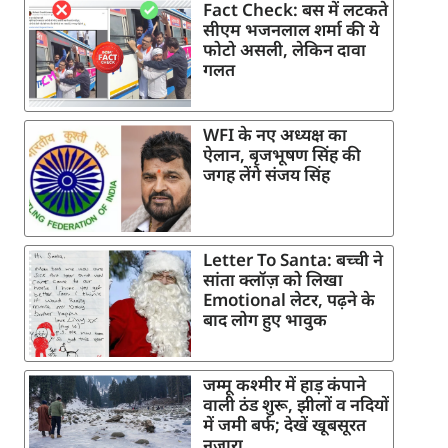
Fact Check: बस में लटकते
सीएम भजनलाल शर्मा की ये
फोटो असली, लेकिन दावा
गलत
WFI के नए अध्यक्ष का
ऐलान, बृजभूषण सिंह की
जगह लेंगे संजय सिंह
Letter To Santa: बच्ची ने
सांता क्लॉज़ को लिखा
Emotional लेटर, पढ़ने के
बाद लोग हुए भावुक
जम्मू कश्मीर में हाड़ कंपाने
वाली ठंड शुरू, झीलों व नदियों
में जमी बर्फ; देखें खूबसूरत
नजारा