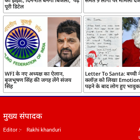
का झंझट, दिन-रात बनेगी बिजली, पढ़ें
समेत 9 लोगों पर मामला दर्
पूरी डिटेल
WFI के नए अध्यक्ष का ऐलान,
Letter To Santa: बच्ची ने
बृजभूषण सिंह की जगह लेंगे संजय
क्लॉज़ को लिखा Emotiona
सिंह
पढ़ने के बाद लोग हुए भावुक
मुख्य संपादक
Editor :- Rakhi khanduri