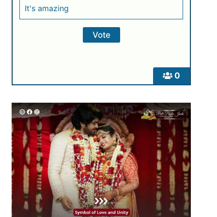
It's amazing
0