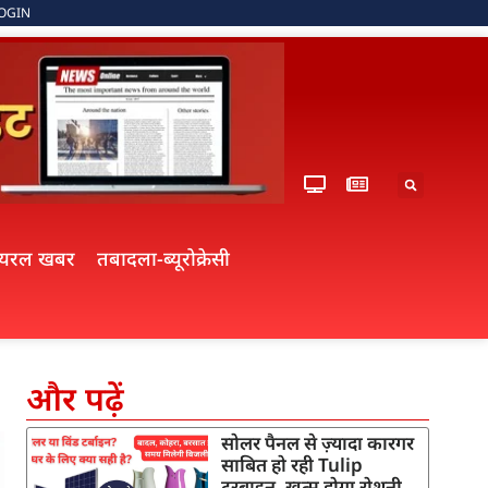
OGIN
ायरल खबर
तबादला-ब्यूरोक्रेसी
और पढ़ें
सोलर पैनल से ज़्यादा कारगर
साबित हो रही Tulip
टरबाइन, खत्म होगा रोशनी