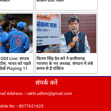
मत्कार
लेकिन दावा गलत
 ODI Live: साउथ
किरण सिंह देव बने ने छत्तीसगढ़
 टॉस, भारत को पहले
भाजपा के नए अध्यक्ष, संगठन में लंबे
 देखें Playing 11
समय से हैं एक्टिव
संपर्क करें
ail Address :- rakhi.udhmi@gmail.com
bile No :- 8077621625