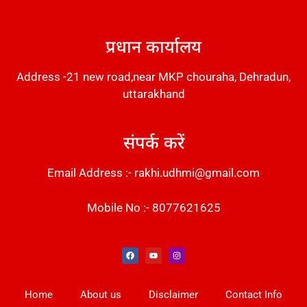
DM Stack
प्रधान कार्यालय
Address -21 new road,near MKP chouraha, Dehradun,
uttarakhand
संपर्क करें
Email Address :- rakhi.udhmi@gmail.com
Mobile No :- 8077621625
Instant Messaging Tool
Law Scholar Hub
Alfa Owl CRM Software
AI SEO Pack
Factory Desk AI
Real Estate Services
Custom Cybersecurity Software Solutions
Web Development Agency
News Portal Development
Home
About us
Disclaimer
Contact Info