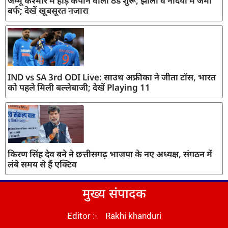
जम्मू कश्मीर में हाड़ कंपाने वाली ठंड शुरू, झीलों व नदियों में जमी
बर्फ; देखें खूबसूरत नजारा
IND vs SA 3rd ODI Live: साउथ अफ्रीका ने जीता टॉस, भारत
को पहले मिली बल्लेबाजी; देखें Playing 11
किरण सिंह देव बने ने छत्तीसगढ़ भाजपा के नए अध्यक्ष, संगठन में
लंबे समय से हैं एक्टिव
मुख्य संपादक
Editor :- Rakhi khanduri