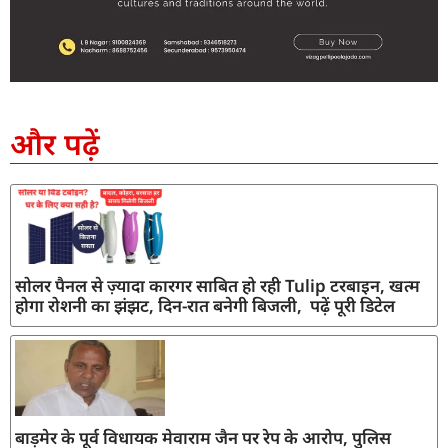
SEO Company in India
AI Tool Review
AI Development Services
Digital Marketing Agency
और पढ़ें
सोलर पैनल से ज़्यादा कारगर साबित हो रही Tulip टरबाइन, खत्म
होगा रोशनी का झंझट, दिन-रात बनेगी बिजली, पढ़ें पूरी डिटेल
बाड़मेर के पूर्व विधायक मेवाराम जैन पर रेप के आरोप, पुलिस