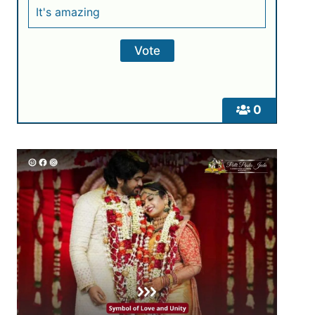
It's amazing
0