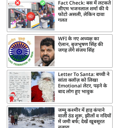
Fact Check: बस में लटकते
सीएम भजनलाल शर्मा की ये
फोटो असली, लेकिन दावा
गलत
WFI के नए अध्यक्ष का
ऐलान, बृजभूषण सिंह की
जगह लेंगे संजय सिंह
Letter To Santa: बच्ची ने
सांता क्लॉज़ को लिखा
Emotional लेटर, पढ़ने के
बाद लोग हुए भावुक
जम्मू कश्मीर में हाड़ कंपाने
वाली ठंड शुरू, झीलों व नदियों
में जमी बर्फ; देखें खूबसूरत
नजारा