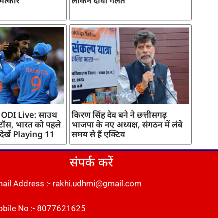
मत्कार
लेकिन दावा गलत
 ODI Live: साउथ
किरण सिंह देव बने ने छत्तीसगढ़
 टॉस, भारत को पहले
भाजपा के नए अध्यक्ष, संगठन में लंबे
 देखें Playing 11
समय से हैं एक्टिव
संपर्क करें
ail Address :- rakhi.udhmi@gmail.com
bile No :- 8077621625