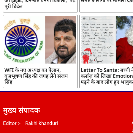
का झंझट, दिन-रात बनेगी बिजली, पढ़ें
समेत 9 लोगों पर मामला दर्
पूरी डिटेल
WFI के नए अध्यक्ष का ऐलान,
Letter To Santa: बच्ची ने
बृजभूषण सिंह की जगह लेंगे संजय
क्लॉज़ को लिखा Emotiona
सिंह
पढ़ने के बाद लोग हुए भावुक
मुख्य संपादक
Editor :- Rakhi khanduri