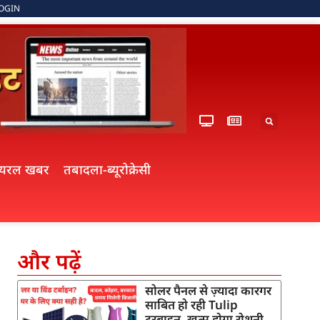
OGIN
ायरल खबर
तबादला-ब्यूरोक्रेसी
और पढ़ें
सोलर पैनल से ज़्यादा कारगर
साबित हो रही Tulip
टरबाइन, खत्म होगा रोशनी