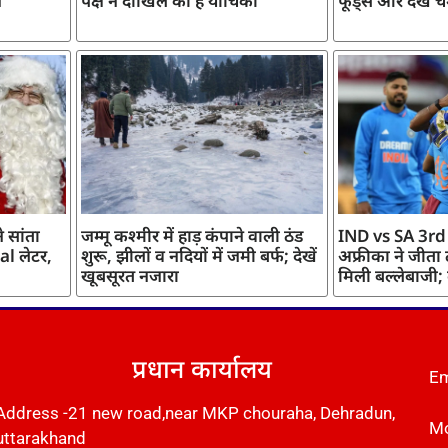
ज
पक्ष ने दाखिल की है याचिका
फूड्स और देखें च
 सांता
जम्मू कश्मीर में हाड़ कंपाने वाली ठंड
IND vs SA 3rd
l लेटर,
शुरू, झीलों व नदियों में जमी बर्फ; देखें
अफ्रीका ने जीता
खूबसूरत नजारा
मिली बल्लेबाजी;
प्रधान कार्यालय
Em
Address -21 new road,near MKP chouraha, Dehradun,
Mo
uttarakhand