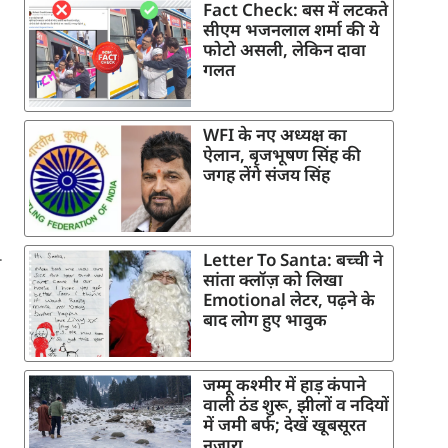
Fact Check: बस में लटकते
सीएम भजनलाल शर्मा की ये
फोटो असली, लेकिन दावा
गलत
WFI के नए अध्यक्ष का
ऐलान, बृजभूषण सिंह की
जगह लेंगे संजय सिंह
Letter To Santa: बच्ची ने
ी
सांता क्लॉज़ को लिखा
Emotional लेटर, पढ़ने के
बाद लोग हुए भावुक
जम्मू कश्मीर में हाड़ कंपाने
वाली ठंड शुरू, झीलों व नदियों
में जमी बर्फ; देखें खूबसूरत
नजारा