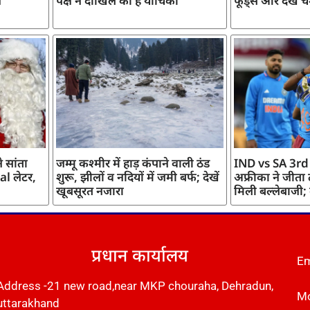
ज
पक्ष ने दाखिल की है याचिका
फूड्स और देखें च
 सांता
जम्मू कश्मीर में हाड़ कंपाने वाली ठंड
IND vs SA 3rd
l लेटर,
शुरू, झीलों व नदियों में जमी बर्फ; देखें
अफ्रीका ने जीता
खूबसूरत नजारा
मिली बल्लेबाजी;
प्रधान कार्यालय
Em
Address -21 new road,near MKP chouraha, Dehradun,
Mo
uttarakhand