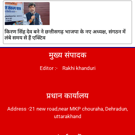
किरण सिंह देव बने ने छत्तीसगढ़ भाजपा के नए अध्यक्ष, संगठन में
लंबे समय से हैं एक्टिव
मुख्य संपादक
Editor :- Rakhi khanduri
DM Stack
प्रधान कार्यालय
Address -21 new road,near MKP chouraha, Dehradun,
uttarakhand