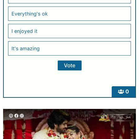
Everything's ok
I enjoyed it
It's amazing
0