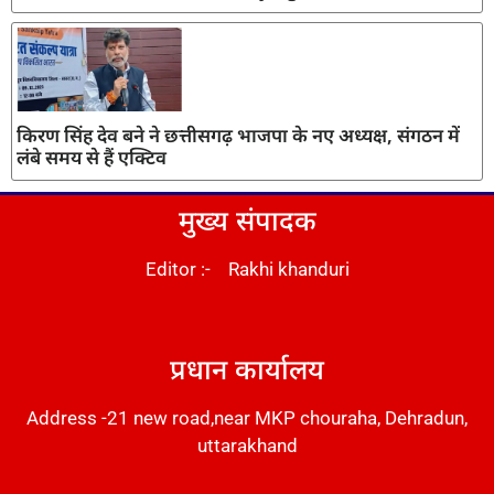
किरण सिंह देव बने ने छत्तीसगढ़ भाजपा के नए अध्यक्ष, संगठन में
लंबे समय से हैं एक्टिव
मुख्य संपादक
Editor :- Rakhi khanduri
DM Stack
प्रधान कार्यालय
Address -21 new road,near MKP chouraha, Dehradun,
uttarakhand