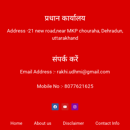
DM Stack
प्रधान कार्यालय
Address -21 new road,near MKP chouraha, Dehradun,
uttarakhand
संपर्क करें
Email Address :- rakhi.udhmi@gmail.com
Mobile No :- 8077621625
Instant Messaging Tool
Law Scholar Hub
Alfa Owl CRM Software
AI SEO Pack
Factory Desk AI
Real Estate Services
Custom Cybersecurity Software Solutions
Web Development Agency
News Portal Development
Home
About us
Disclaimer
Contact Info