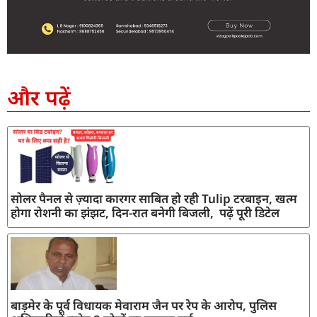
SEO Company in India
AI Tool Review
AI Development Services
Digital Marketing Agency
और पढ़ें
सोलर पैनल से ज़्यादा कारगर साबित हो रही Tulip टरबाइन, खत्म
होगा रोशनी का झंझट, दिन-रात बनेगी बिजली, पढ़ें पूरी डिटेल
बाड़मेर के पूर्व विधायक मेवाराम जैन पर रेप के आरोप, पुलिस