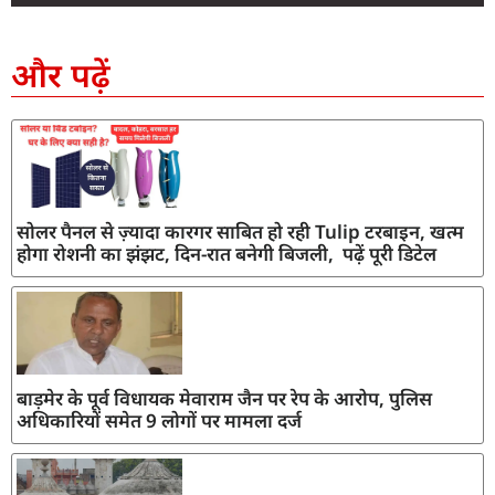
SEO Company in India
AI Tool Review
AI Development Services
Digital Marketing Agency
और पढ़ें
सोलर पैनल से ज़्यादा कारगर साबित हो रही Tulip टरबाइन, खत्म
होगा रोशनी का झंझट, दिन-रात बनेगी बिजली, पढ़ें पूरी डिटेल
बाड़मेर के पूर्व विधायक मेवाराम जैन पर रेप के आरोप, पुलिस
अधिकारियों समेत 9 लोगों पर मामला दर्ज