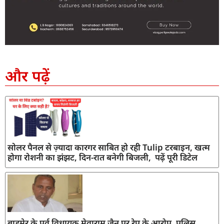
SEO Company in India
AI Tool Review
AI Development Services
Digital Marketing Agency
और पढ़ें
सोलर पैनल से ज़्यादा कारगर साबित हो रही Tulip टरबाइन, खत्म
होगा रोशनी का झंझट, दिन-रात बनेगी बिजली, पढ़ें पूरी डिटेल
बाड़मेर के पूर्व विधायक मेवाराम जैन पर रेप के आरोप, पुलिस