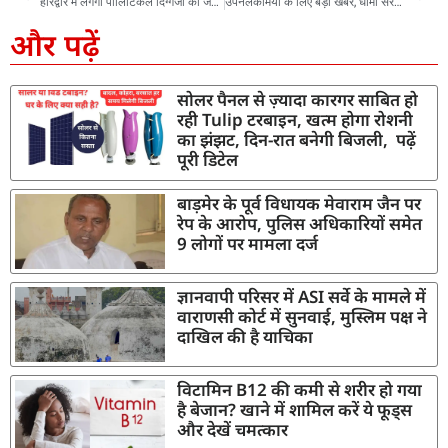
हरिद्वार में लगेगा पॉलिटिकल दिग्गजों का जमावड़ा, राजनाथ, योगी समेत कई हस्तियां होंगी शामिल, जानिये वजह
उपनलकर्मियों के लिए बड़ी खबर, धामी सरकार ने जारी किया समान काम समान वेतन का आदेश
और पढ़ें
सोलर पैनल से ज़्यादा कारगर साबित हो
रही Tulip टरबाइन, खत्म होगा रोशनी
का झंझट, दिन-रात बनेगी बिजली, पढ़ें
पूरी डिटेल
बाड़मेर के पूर्व विधायक मेवाराम जैन पर
रेप के आरोप, पुलिस अधिकारियों समेत
9 लोगों पर मामला दर्ज
ज्ञानवापी परिसर में ASI सर्वे के मामले में
वाराणसी कोर्ट में सुनवाई, मुस्लिम पक्ष ने
दाखिल की है याचिका
विटामिन B12 की कमी से शरीर हो गया
है बेजान? खाने में शामिल करें ये फूड्स
और देखें चमत्कार