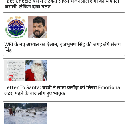
Fact Check: बस में लटकते सीएम भजनलाल शर्मा की ये फोटो
असली, लेकिन दावा गलत
WFI के नए अध्यक्ष का ऐलान, बृजभूषण सिंह की जगह लेंगे संजय
सिंह
Letter To Santa: बच्ची ने सांता क्लॉज़ को लिखा Emotional
लेटर, पढ़ने के बाद लोग हुए भावुक