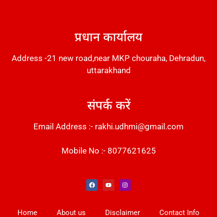
DM Stack
प्रधान कार्यालय
Address -21 new road,near MKP chouraha, Dehradun,
uttarakhand
संपर्क करें
Email Address :- rakhi.udhmi@gmail.com
Mobile No :- 8077621625
Instant Messaging Tool
Law Scholar Hub
Alfa Owl CRM Software
AI SEO Pack
Factory Desk AI
Real Estate Services
Custom Cybersecurity Software Solutions
Web Development Agency
News Portal Development
Home
About us
Disclaimer
Contact Info