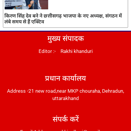
किरण सिंह देव बने ने छत्तीसगढ़ भाजपा के नए अध्यक्ष, संगठन में
लंबे समय से हैं एक्टिव
मुख्य संपादक
Editor :- Rakhi khanduri
DM Stack
प्रधान कार्यालय
Address -21 new road,near MKP chouraha, Dehradun,
uttarakhand
संपर्क करें