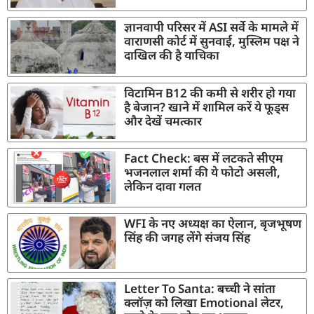
ज्ञानवापी परिसर में ASI सर्वे के मामले में
वाराणसी कोर्ट में सुनवाई, मुस्लिम पक्ष ने
दाखिल की है याचिका
विटामिन B12 की कमी से शरीर हो गया
है बेजान? खाने में शामिल करें ये फूड्स
और देखें चमत्कार
Fact Check: बस में लटकते सीएम
भजनलाल शर्मा की ये फोटो असली,
लेकिन दावा गलत
WFI के नए अध्यक्ष का ऐलान, बृजभूषण
सिंह की जगह लेंगे संजय सिंह
Letter To Santa: बच्ची ने सांता
क्लॉज़ को लिखा Emotional लेटर,