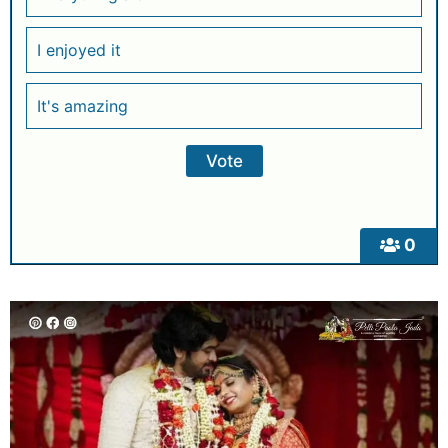
I enjoyed it
It's amazing
0