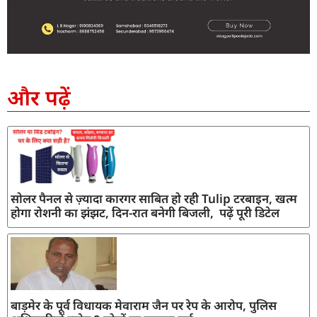
SEO Company in India
AI Tool Review
AI Development Services
Digital Marketing Agency
और पढ़ें
सोलर पैनल से ज़्यादा कारगर साबित हो रही Tulip टरबाइन, खत्म
होगा रोशनी का झंझट, दिन-रात बनेगी बिजली, पढ़ें पूरी डिटेल
बाड़मेर के पूर्व विधायक मेवाराम जैन पर रेप के आरोप, पुलिस