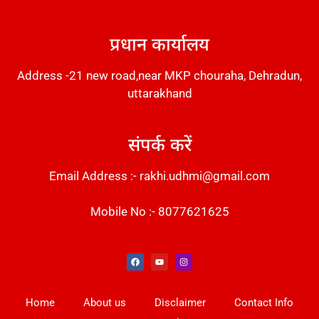
DM Stack
प्रधान कार्यालय
Address -21 new road,near MKP chouraha, Dehradun,
uttarakhand
संपर्क करें
Email Address :- rakhi.udhmi@gmail.com
Mobile No :- 8077621625
Instant Messaging Tool
Law Scholar Hub
Alfa Owl CRM Software
AI SEO Pack
Factory Desk AI
Real Estate Services
Custom Cybersecurity Software Solutions
Web Development Agency
News Portal Development
Home
About us
Disclaimer
Contact Info