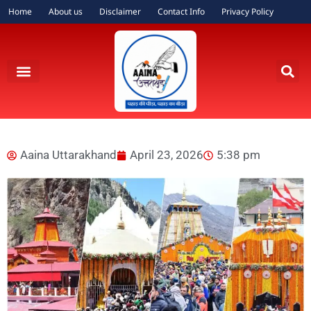
Home
About us
Disclaimer
Contact Info
Privacy Policy
Aaina Uttarakhand
April 23, 2026
5:38 pm