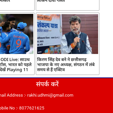
मत्कार
लेकिन दावा गलत
 ODI Live: साउथ
किरण सिंह देव बने ने छत्तीसगढ़
 टॉस, भारत को पहले
भाजपा के नए अध्यक्ष, संगठन में लंबे
 देखें Playing 11
समय से हैं एक्टिव
संपर्क करें
ail Address :- rakhi.udhmi@gmail.com
bile No :- 8077621625