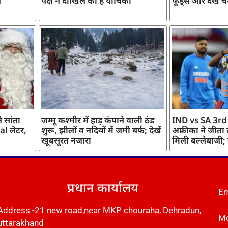
ज
पक्ष ने दाखिल की है याचिका
फूड्स और देखें च
 सांता
जम्मू कश्मीर में हाड़ कंपाने वाली ठंड
IND vs SA 3rd
l लेटर,
शुरू, झीलों व नदियों में जमी बर्फ; देखें
अफ्रीका ने जीता
खूबसूरत नजारा
मिली बल्लेबाजी;
प्रधान कार्यालय
Em
Address -21 new road,near MKP chouraha, Dehradun,
Mo
uttarakhand