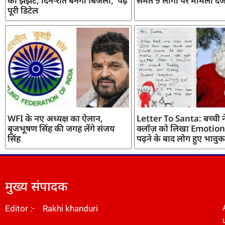
का झंझट, दिन-रात बनेगी बिजली, पढ़ें
समेत 9 लोगों पर मामला दर्
पूरी डिटेल
WFI के नए अध्यक्ष का ऐलान,
Letter To Santa: बच्ची ने
बृजभूषण सिंह की जगह लेंगे संजय
क्लॉज़ को लिखा Emotiona
सिंह
पढ़ने के बाद लोग हुए भावुक
मुख्य संपादक
Editor :- Rakhi khanduri