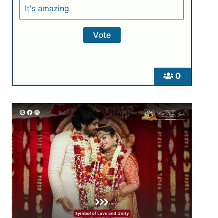
It's amazing
0