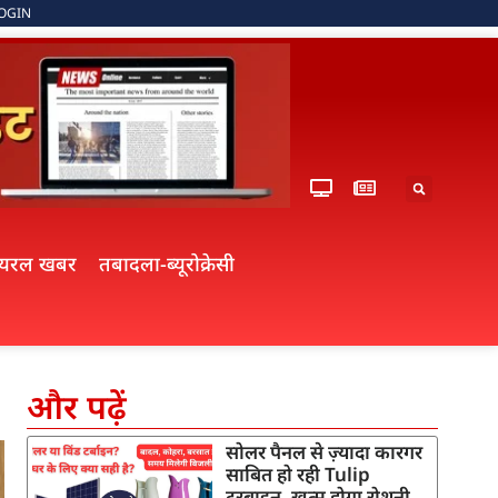
OGIN
ायरल खबर
तबादला-ब्यूरोक्रेसी
और पढ़ें
सोलर पैनल से ज़्यादा कारगर
साबित हो रही Tulip
टरबाइन, खत्म होगा रोशनी