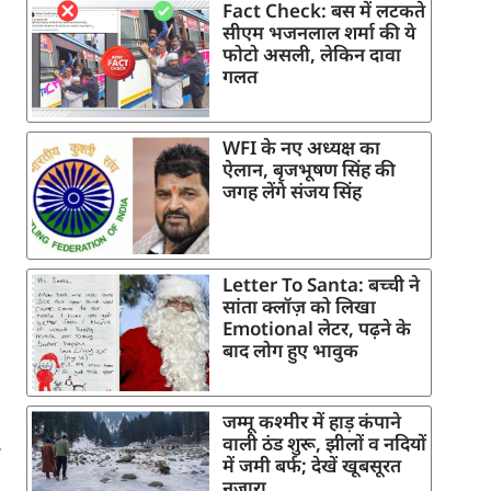
Fact Check: बस में लटकते
सीएम भजनलाल शर्मा की ये
फोटो असली, लेकिन दावा
गलत
WFI के नए अध्यक्ष का
ऐलान, बृजभूषण सिंह की
जगह लेंगे संजय सिंह
Letter To Santa: बच्ची ने
सांता क्लॉज़ को लिखा
Emotional लेटर, पढ़ने के
बाद लोग हुए भावुक
जम्मू कश्मीर में हाड़ कंपाने
वाली ठंड शुरू, झीलों व नदियों
में जमी बर्फ; देखें खूबसूरत
नजारा