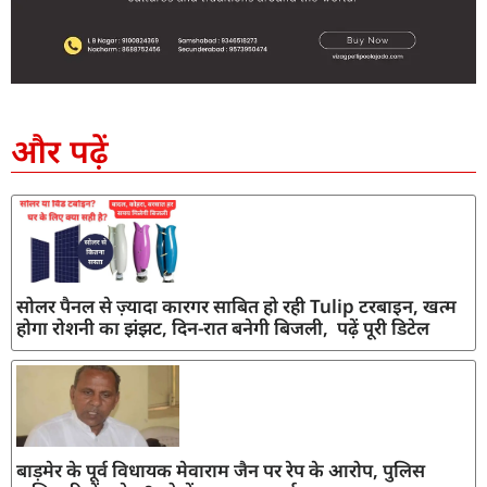
SEO Company in India
AI Tool Review
AI Development Services
Digital Marketing Agency
और पढ़ें
सोलर पैनल से ज़्यादा कारगर साबित हो रही Tulip टरबाइन, खत्म
होगा रोशनी का झंझट, दिन-रात बनेगी बिजली, पढ़ें पूरी डिटेल
बाड़मेर के पूर्व विधायक मेवाराम जैन पर रेप के आरोप, पुलिस