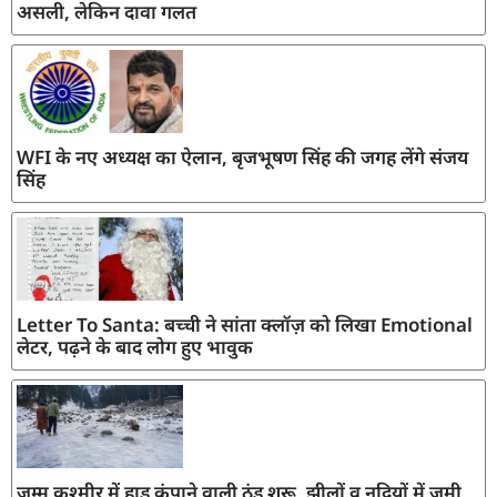
असली, लेकिन दावा गलत
WFI के नए अध्यक्ष का ऐलान, बृजभूषण सिंह की जगह लेंगे संजय
सिंह
Letter To Santa: बच्ची ने सांता क्लॉज़ को लिखा Emotional
लेटर, पढ़ने के बाद लोग हुए भावुक
जम्मू कश्मीर में हाड़ कंपाने वाली ठंड शुरू, झीलों व नदियों में जमी