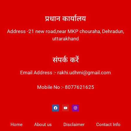
DM Stack
प्रधान कार्यालय
Address -21 new road,near MKP chouraha, Dehradun,
uttarakhand
संपर्क करें
Email Address :- rakhi.udhmi@gmail.com
Mobile No :- 8077621625
Instant Messaging Tool
Law Scholar Hub
Alfa Owl CRM Software
AI SEO Pack
Factory Desk AI
Real Estate Services
Custom Cybersecurity Software Solutions
Web Development Agency
News Portal Development
Home
About us
Disclaimer
Contact Info