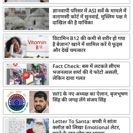
ज्ञानवापी परिसर में ASI सर्वे के मामले में
वाराणसी कोर्ट में सुनवाई, मुस्लिम पक्ष ने
दाखिल की है याचिका
विटामिन B12 की कमी से शरीर हो गया
है बेजान? खाने में शामिल करें ये फूड्स
और देखें चमत्कार
Fact Check: बस में लटकते सीएम
भजनलाल शर्मा की ये फोटो असली,
लेकिन दावा गलत
WFI के नए अध्यक्ष का ऐलान, बृजभूषण
सिंह की जगह लेंगे संजय सिंह
Letter To Santa: बच्ची ने सांता
क्लॉज़ को लिखा Emotional लेटर,