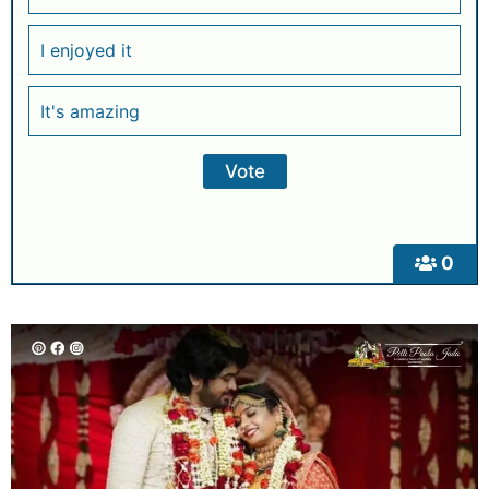
I enjoyed it
It's amazing
0