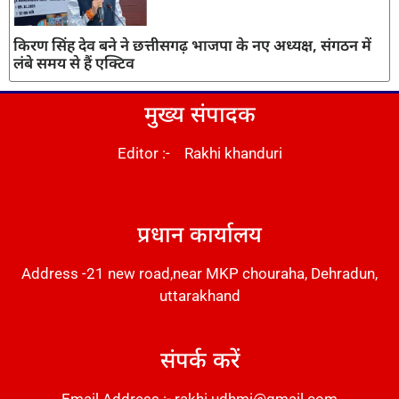
किरण सिंह देव बने ने छत्तीसगढ़ भाजपा के नए अध्यक्ष, संगठन में
लंबे समय से हैं एक्टिव
मुख्य संपादक
Editor :- Rakhi khanduri
DM Stack
प्रधान कार्यालय
Address -21 new road,near MKP chouraha, Dehradun,
uttarakhand
संपर्क करें
Email Address :- rakhi.udhmi@gmail.com