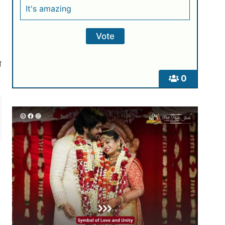
It's amazing
े
0