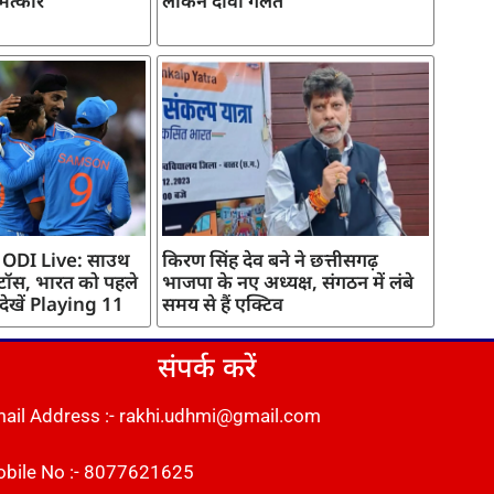
मत्कार
लेकिन दावा गलत
 ODI Live: साउथ
किरण सिंह देव बने ने छत्तीसगढ़
 टॉस, भारत को पहले
भाजपा के नए अध्यक्ष, संगठन में लंबे
 देखें Playing 11
समय से हैं एक्टिव
संपर्क करें
ail Address :- rakhi.udhmi@gmail.com
bile No :- 8077621625