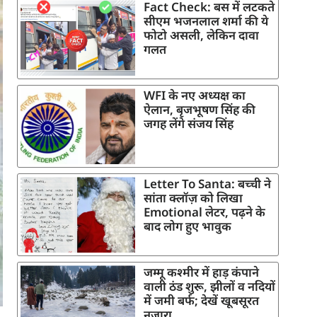
Fact Check: बस में लटकते
सीएम भजनलाल शर्मा की ये
फोटो असली, लेकिन दावा
गलत
WFI के नए अध्यक्ष का
ऐलान, बृजभूषण सिंह की
जगह लेंगे संजय सिंह
Letter To Santa: बच्ची ने
सांता क्लॉज़ को लिखा
Emotional लेटर, पढ़ने के
बाद लोग हुए भावुक
जम्मू कश्मीर में हाड़ कंपाने
वाली ठंड शुरू, झीलों व नदियों
में जमी बर्फ; देखें खूबसूरत
नजारा