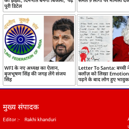
का झंझट, दिन-रात बनेगी बिजली, पढ़ें
समेत 9 लोगों पर मामला दर्
पूरी डिटेल
WFI के नए अध्यक्ष का ऐलान,
Letter To Santa: बच्ची ने
बृजभूषण सिंह की जगह लेंगे संजय
क्लॉज़ को लिखा Emotiona
सिंह
पढ़ने के बाद लोग हुए भावुक
मुख्य संपादक
Editor :- Rakhi khanduri