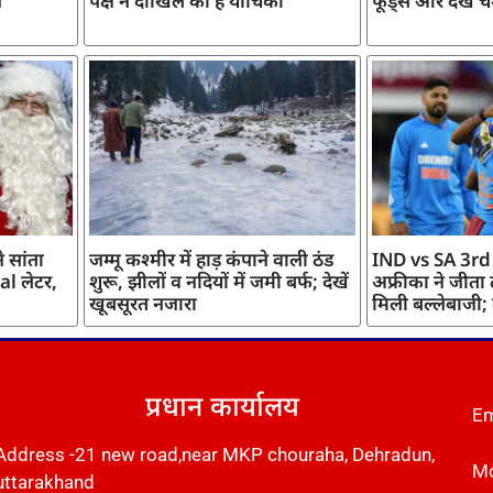
ज
पक्ष ने दाखिल की है याचिका
फूड्स और देखें च
 सांता
जम्मू कश्मीर में हाड़ कंपाने वाली ठंड
IND vs SA 3rd
l लेटर,
शुरू, झीलों व नदियों में जमी बर्फ; देखें
अफ्रीका ने जीता
खूबसूरत नजारा
मिली बल्लेबाजी;
प्रधान कार्यालय
Em
Address -21 new road,near MKP chouraha, Dehradun,
Mo
uttarakhand