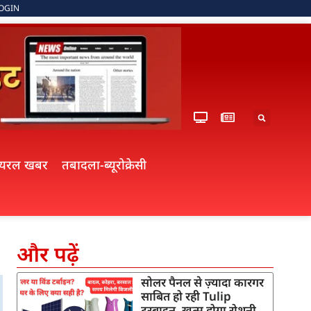
OGIN
ायरल खबर
तबादला-ब्यूरोक्रेसी
और पढ़ें
सोलर पैनल से ज़्यादा कारगर
साबित हो रही Tulip
टरबाइन, खत्म होगा रोशनी