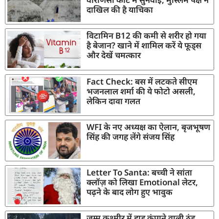
दाखिल की है याचिका
विटामिन B12 की कमी से शरीर हो गया
है बेजान? खाने में शामिल करें ये फूड्स
और देखें चमत्कार
Fact Check: बस में लटकते सीएम
भजनलाल शर्मा की ये फोटो असली,
लेकिन दावा गलत
WFI के नए अध्यक्ष का ऐलान, बृजभूषण
सिंह की जगह लेंगे संजय सिंह
Letter To Santa: बच्ची ने सांता
क्लॉज़ को लिखा Emotional लेटर,
पढ़ने के बाद लोग हुए भावुक
जम्मू कश्मीर में हाड़ कंपाने वाली ठंड