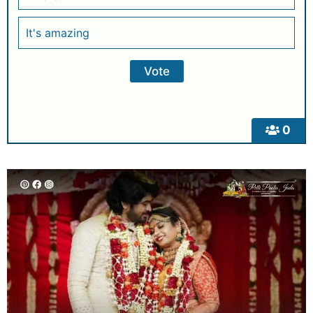
It's amazing
0