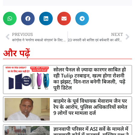
PREVIOUS
NEXT
कांग्रेस ने ‘मनरेगा बचाओ संग्राम’ के लिए 5 सदस्यीय समिति का किया गठन, प्रतापनगर विधायक को मिली ये जिम्मेदारी
23 जनवरी को बारिश एवं बर्फबारी का ऑरेंज अलर्ट, CM के निर्देशों पर सचिव आपदा प्रबंधन ने जनपदों को दिए आवश्यक दिशा-निर्देश
और पढ़ें
सोलर पैनल से ज़्यादा कारगर साबित हो
रही Tulip टरबाइन, खत्म होगा रोशनी
का झंझट, दिन-रात बनेगी बिजली, पढ़ें
पूरी डिटेल
बाड़मेर के पूर्व विधायक मेवाराम जैन पर
रेप के आरोप, पुलिस अधिकारियों समेत
9 लोगों पर मामला दर्ज
ज्ञानवापी परिसर में ASI सर्वे के मामले में
वाराणसी कोर्ट में सुनवाई, मुस्लिम पक्ष ने