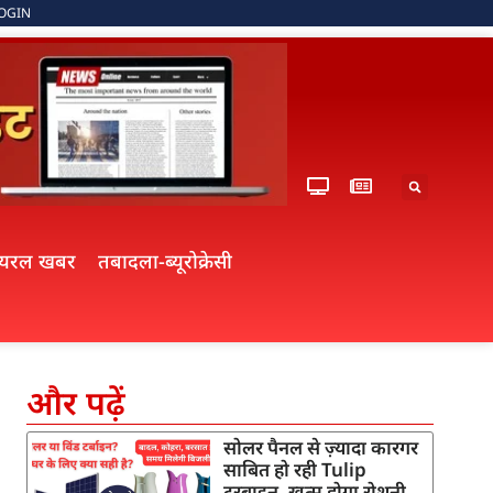
OGIN
ायरल खबर
तबादला-ब्यूरोक्रेसी
और पढ़ें
सोलर पैनल से ज़्यादा कारगर
साबित हो रही Tulip
टरबाइन, खत्म होगा रोशनी