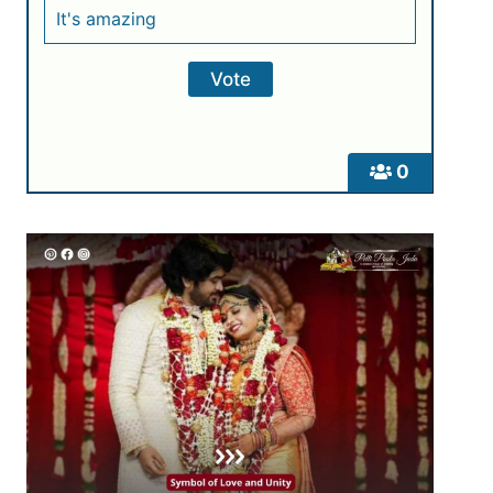
It's amazing
0