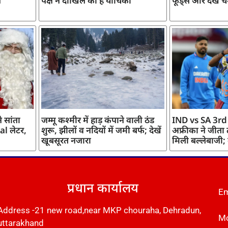
ज
पक्ष ने दाखिल की है याचिका
फूड्स और देखें च
 सांता
जम्मू कश्मीर में हाड़ कंपाने वाली ठंड
IND vs SA 3rd
l लेटर,
शुरू, झीलों व नदियों में जमी बर्फ; देखें
अफ्रीका ने जीता
खूबसूरत नजारा
मिली बल्लेबाजी;
प्रधान कार्यालय
Em
Address -21 new road,near MKP chouraha, Dehradun,
Mo
uttarakhand