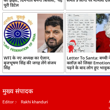
का झंझट, दिन-रात बनेगी बिजली, पढ़ें
समेत 9 लोगों पर मामला दर्
पूरी डिटेल
WFI के नए अध्यक्ष का ऐलान,
Letter To Santa: बच्ची ने
बृजभूषण सिंह की जगह लेंगे संजय
क्लॉज़ को लिखा Emotiona
सिंह
पढ़ने के बाद लोग हुए भावुक
मुख्य संपादक
Editor :- Rakhi khanduri