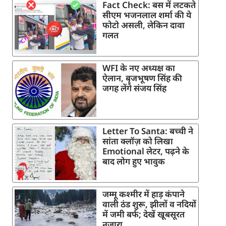
Fact Check: बस में लटकते
सीएम भजनलाल शर्मा की ये
फोटो असली, लेकिन दावा
गलत
WFI के नए अध्यक्ष का
ऐलान, बृजभूषण सिंह की
जगह लेंगे संजय सिंह
Letter To Santa: बच्ची ने
सांता क्लॉज़ को लिखा
Emotional लेटर, पढ़ने के
बाद लोग हुए भावुक
जम्मू कश्मीर में हाड़ कंपाने
वाली ठंड शुरू, झीलों व नदियों
में जमी बर्फ; देखें खूबसूरत
नजारा