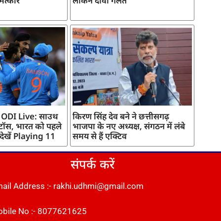
मत्कार
लेकिन दावा गलत
 ODI Live: साउथ
किरण सिंह देव बने ने छत्तीसगढ़
 टॉस, भारत को पहले
भाजपा के नए अध्यक्ष, संगठन में लंबे
 देखें Playing 11
समय से हैं एक्टिव
संपर्क करें
ail Address :- rakhi.udhmi@gmail.com
bile No :- 8077621625