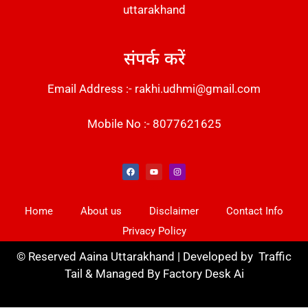
uttarakhand
संपर्क करें
Email Address :- rakhi.udhmi@gmail.com
Mobile No :- 8077621625
Instant Messaging Tool
Law Scholar Hub
Alfa Owl CRM Software
AI SEO Pack
Factory Desk AI
Real Estate Services
Custom Cybersecurity Software Solutions
Web Development Agency
News Portal Development
Home
About us
Disclaimer
Contact Info
Privacy Policy
©
Reserved Aaina Uttarakhand | Developed by
Traffic
Tail
& Managed By
Factory Desk Ai