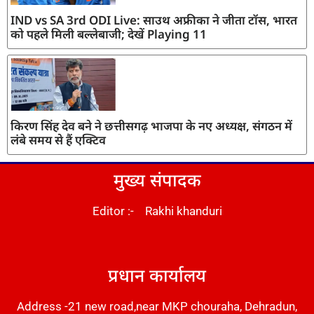
IND vs SA 3rd ODI Live: साउथ अफ्रीका ने जीता टॉस, भारत
को पहले मिली बल्लेबाजी; देखें Playing 11
किरण सिंह देव बने ने छत्तीसगढ़ भाजपा के नए अध्यक्ष, संगठन में
लंबे समय से हैं एक्टिव
मुख्य संपादक
Editor :- Rakhi khanduri
DM Stack
प्रधान कार्यालय
Address -21 new road,near MKP chouraha, Dehradun,