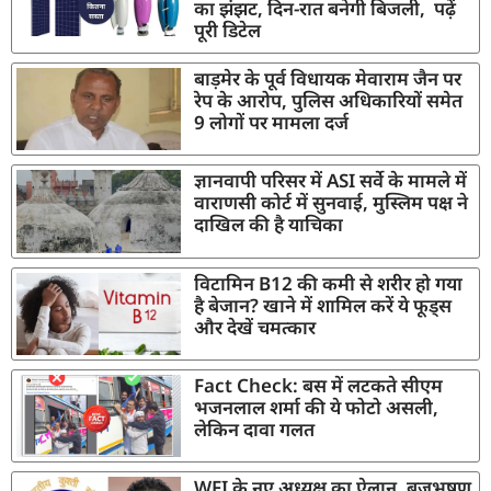
का झंझट, दिन-रात बनेगी बिजली, पढ़ें
पूरी डिटेल
बाड़मेर के पूर्व विधायक मेवाराम जैन पर
रेप के आरोप, पुलिस अधिकारियों समेत
9 लोगों पर मामला दर्ज
ज्ञानवापी परिसर में ASI सर्वे के मामले में
वाराणसी कोर्ट में सुनवाई, मुस्लिम पक्ष ने
दाखिल की है याचिका
विटामिन B12 की कमी से शरीर हो गया
है बेजान? खाने में शामिल करें ये फूड्स
और देखें चमत्कार
Fact Check: बस में लटकते सीएम
भजनलाल शर्मा की ये फोटो असली,
लेकिन दावा गलत
WFI के नए अध्यक्ष का ऐलान, बृजभूषण