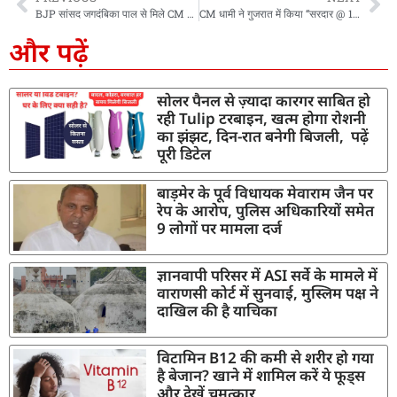
BJP सांसद जगदंबिका पाल से मिले CM धामी, विभिन्न मौजूदा मुद्दों पर हुई अहम चर्चा
CM धामी ने गुजरात में किया “सरदार @ 150 यूनिटी मार्च” में प्रतिभाग, सरदार पटेल को बताया आधुनिक भारत का निर्माता
और पढ़ें
सोलर पैनल से ज़्यादा कारगर साबित हो
रही Tulip टरबाइन, खत्म होगा रोशनी
का झंझट, दिन-रात बनेगी बिजली, पढ़ें
पूरी डिटेल
बाड़मेर के पूर्व विधायक मेवाराम जैन पर
रेप के आरोप, पुलिस अधिकारियों समेत
9 लोगों पर मामला दर्ज
ज्ञानवापी परिसर में ASI सर्वे के मामले में
वाराणसी कोर्ट में सुनवाई, मुस्लिम पक्ष ने
दाखिल की है याचिका
विटामिन B12 की कमी से शरीर हो गया
है बेजान? खाने में शामिल करें ये फूड्स
और देखें चमत्कार