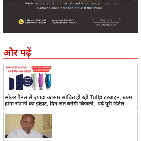
SEO Company in India
AI Tool Review
AI Development Services
Digital Marketing Agency
और पढ़ें
सोलर पैनल से ज़्यादा कारगर साबित हो रही Tulip टरबाइन, खत्म
होगा रोशनी का झंझट, दिन-रात बनेगी बिजली, पढ़ें पूरी डिटेल