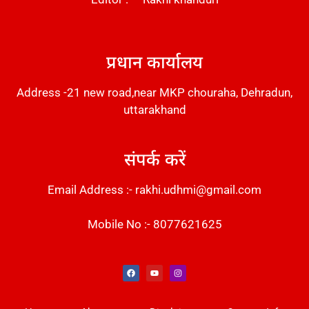
DM Stack
प्रधान कार्यालय
Address -21 new road,near MKP chouraha, Dehradun,
uttarakhand
संपर्क करें
Email Address :- rakhi.udhmi@gmail.com
Mobile No :- 8077621625
Instant Messaging Tool
Law Scholar Hub
Alfa Owl CRM Software
AI SEO Pack
Factory Desk AI
Real Estate Services
Custom Cybersecurity Software Solutions
Web Development Agency
News Portal Development