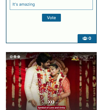
It's amazing
0