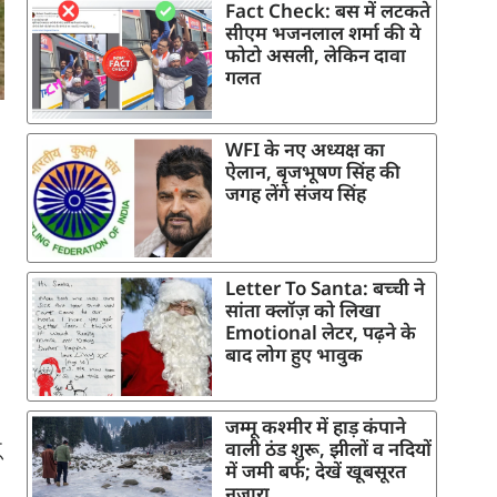
Fact Check: बस में लटकते
सीएम भजनलाल शर्मा की ये
फोटो असली, लेकिन दावा
गलत
WFI के नए अध्यक्ष का
ऐलान, बृजभूषण सिंह की
जगह लेंगे संजय सिंह
Letter To Santa: बच्ची ने
सांता क्लॉज़ को लिखा
Emotional लेटर, पढ़ने के
बाद लोग हुए भावुक
जम्मू कश्मीर में हाड़ कंपाने
ू
वाली ठंड शुरू, झीलों व नदियों
में जमी बर्फ; देखें खूबसूरत
नजारा