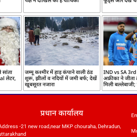
ज
पक्ष ने दाखिल की है याचिका
फूड्स और देखें च
 सांता
जम्मू कश्मीर में हाड़ कंपाने वाली ठंड
IND vs SA 3rd
l लेटर,
शुरू, झीलों व नदियों में जमी बर्फ; देखें
अफ्रीका ने जीता
खूबसूरत नजारा
मिली बल्लेबाजी;
प्रधान कार्यालय
Em
Address -21 new road,near MKP chouraha, Dehradun,
Mo
uttarakhand