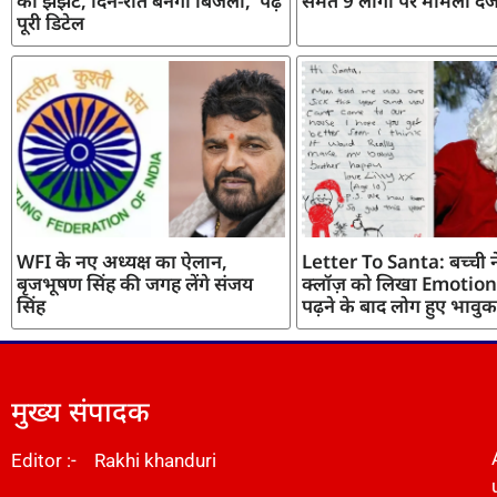
का झंझट, दिन-रात बनेगी बिजली, पढ़ें
समेत 9 लोगों पर मामला दर्
पूरी डिटेल
WFI के नए अध्यक्ष का ऐलान,
Letter To Santa: बच्ची ने
बृजभूषण सिंह की जगह लेंगे संजय
क्लॉज़ को लिखा Emotiona
सिंह
पढ़ने के बाद लोग हुए भावुक
मुख्य संपादक
Editor :- Rakhi khanduri