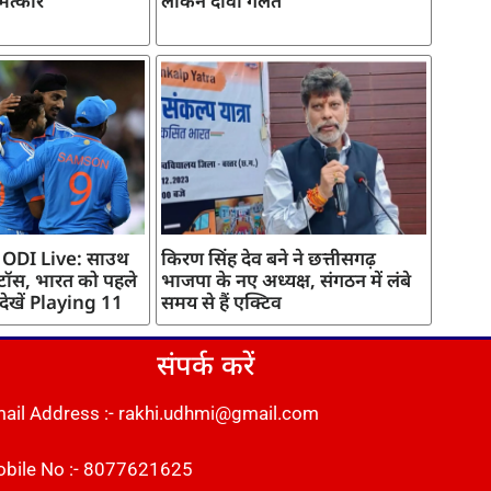
मत्कार
लेकिन दावा गलत
 ODI Live: साउथ
किरण सिंह देव बने ने छत्तीसगढ़
 टॉस, भारत को पहले
भाजपा के नए अध्यक्ष, संगठन में लंबे
 देखें Playing 11
समय से हैं एक्टिव
संपर्क करें
ail Address :- rakhi.udhmi@gmail.com
bile No :- 8077621625