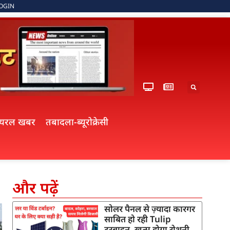
OGIN
ायरल खबर
तबादला-ब्यूरोक्रेसी
और पढ़ें
सोलर पैनल से ज़्यादा कारगर
साबित हो रही Tulip
टरबाइन, खत्म होगा रोशनी