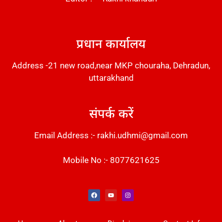
DM Stack
प्रधान कार्यालय
Address -21 new road,near MKP chouraha, Dehradun,
uttarakhand
संपर्क करें
Email Address :- rakhi.udhmi@gmail.com
Mobile No :- 8077621625
Instant Messaging Tool
Law Scholar Hub
Alfa Owl CRM Software
AI SEO Pack
Factory Desk AI
Real Estate Services
Custom Cybersecurity Software Solutions
Web Development Agency
News Portal Development