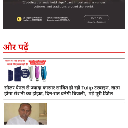
SEO Company in India
AI Tool Review
AI Development Services
Digital Marketing Agency
और पढ़ें
सोलर पैनल से ज़्यादा कारगर साबित हो रही Tulip टरबाइन, खत्म
होगा रोशनी का झंझट, दिन-रात बनेगी बिजली, पढ़ें पूरी डिटेल