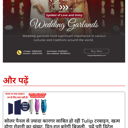
SEO Company in India
AI Tool Review
AI Development Services
Digital Marketing Agency
और पढ़ें
सोलर पैनल से ज़्यादा कारगर साबित हो रही Tulip टरबाइन, खत्म
होगा रोशनी का झंझट, दिन-रात बनेगी बिजली, पढ़ें पूरी डिटेल