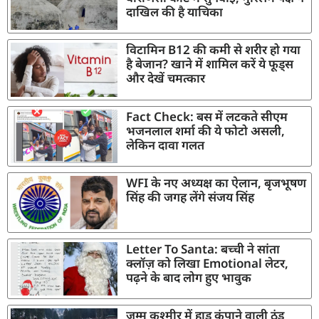
दाखिल की है याचिका
विटामिन B12 की कमी से शरीर हो गया
है बेजान? खाने में शामिल करें ये फूड्स
और देखें चमत्कार
Fact Check: बस में लटकते सीएम
भजनलाल शर्मा की ये फोटो असली,
लेकिन दावा गलत
WFI के नए अध्यक्ष का ऐलान, बृजभूषण
सिंह की जगह लेंगे संजय सिंह
Letter To Santa: बच्ची ने सांता
क्लॉज़ को लिखा Emotional लेटर,
पढ़ने के बाद लोग हुए भावुक
जम्मू कश्मीर में हाड़ कंपाने वाली ठंड