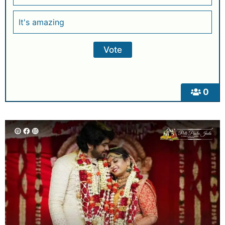
It's amazing
0