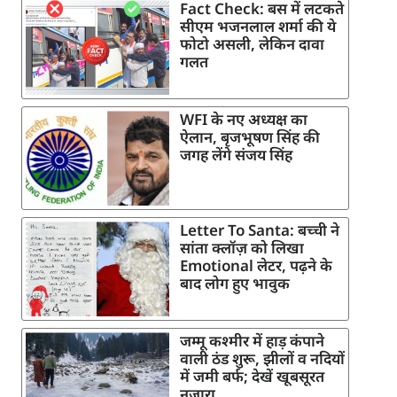
Fact Check: बस में लटकते
सीएम भजनलाल शर्मा की ये
फोटो असली, लेकिन दावा
गलत
WFI के नए अध्यक्ष का
ऐलान, बृजभूषण सिंह की
जगह लेंगे संजय सिंह
Letter To Santa: बच्ची ने
सांता क्लॉज़ को लिखा
Emotional लेटर, पढ़ने के
बाद लोग हुए भावुक
जम्मू कश्मीर में हाड़ कंपाने
वाली ठंड शुरू, झीलों व नदियों
में जमी बर्फ; देखें खूबसूरत
नजारा