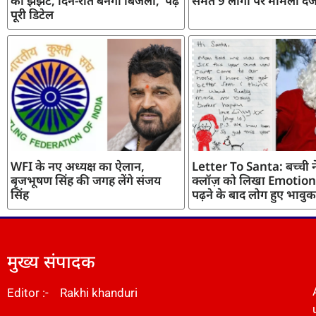
का झंझट, दिन-रात बनेगी बिजली, पढ़ें
समेत 9 लोगों पर मामला दर्
पूरी डिटेल
WFI के नए अध्यक्ष का ऐलान,
Letter To Santa: बच्ची ने
बृजभूषण सिंह की जगह लेंगे संजय
क्लॉज़ को लिखा Emotiona
सिंह
पढ़ने के बाद लोग हुए भावुक
मुख्य संपादक
Editor :- Rakhi khanduri