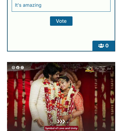
It's amazing
0