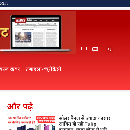
OGIN
ायरल खबर
तबादला-ब्यूरोक्रेसी
और पढ़ें
सोलर पैनल से ज़्यादा कारगर
साबित हो रही Tulip
टरबाइन, खत्म होगा रोशनी