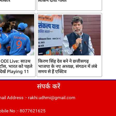
मत्कार
लेकिन दावा गलत
 ODI Live: साउथ
किरण सिंह देव बने ने छत्तीसगढ़
 टॉस, भारत को पहले
भाजपा के नए अध्यक्ष, संगठन में लंबे
 देखें Playing 11
समय से हैं एक्टिव
संपर्क करें
ail Address :- rakhi.udhmi@gmail.com
bile No :- 8077621625