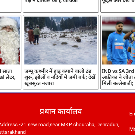
ज
पक्ष ने दाखिल की है याचिका
फूड्स और देखें च
 सांता
जम्मू कश्मीर में हाड़ कंपाने वाली ठंड
IND vs SA 3rd
l लेटर,
शुरू, झीलों व नदियों में जमी बर्फ; देखें
अफ्रीका ने जीता
खूबसूरत नजारा
मिली बल्लेबाजी;
प्रधान कार्यालय
Em
Address -21 new road,near MKP chouraha, Dehradun,
Mo
uttarakhand