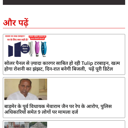
SEO Company in India
AI Tool Review
AI Development Services
Digital Marketing Agency
और पढ़ें
सोलर पैनल से ज़्यादा कारगर साबित हो रही Tulip टरबाइन, खत्म
होगा रोशनी का झंझट, दिन-रात बनेगी बिजली, पढ़ें पूरी डिटेल
बाड़मेर के पूर्व विधायक मेवाराम जैन पर रेप के आरोप, पुलिस
अधिकारियों समेत 9 लोगों पर मामला दर्ज