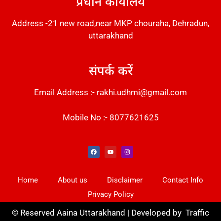
प्रधान कार्यालय
Address -21 new road,near MKP chouraha, Dehradun,
uttarakhand
संपर्क करें
Email Address :- rakhi.udhmi@gmail.com
Mobile No :- 8077621625
Instant Messaging Tool
Law Scholar Hub
Alfa Owl CRM Software
AI SEO Pack
Factory Desk AI
Real Estate Services
Custom Cybersecurity Software Solutions
Web Development Agency
News Portal Development
Home
About us
Disclaimer
Contact Info
Privacy Policy
©
Reserved Aaina Uttarakhand | Developed by
Traffic