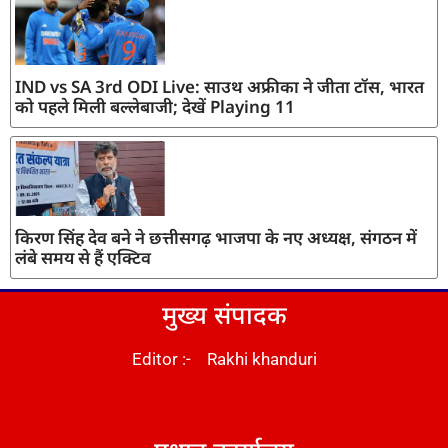
IND vs SA 3rd ODI Live: साउथ अफ्रीका ने जीता टॉस, भारत
को पहले मिली बल्लेबाजी; देखें Playing 11
किरण सिंह देव बने ने छत्तीसगढ़ भाजपा के नए अध्यक्ष, संगठन में
लंबे समय से हैं एक्टिव
मुख्य संपादक
Editor :- Rakhi khanduri
DM Stack