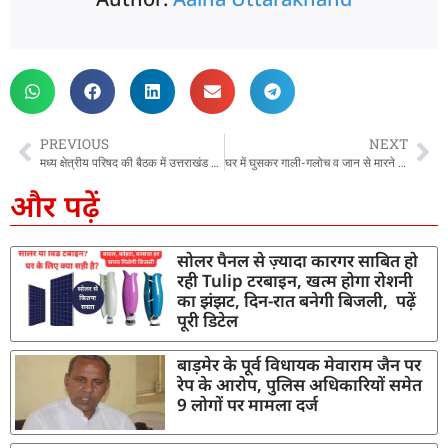
PREVIOUS
NEXT
मध्य क्षेत्रीय परिषद की बैठक में उत्तराखंड ने रखे यूपी-एमपी से ज्यादा प्रस्ताव, हर जिले में मेडिकल कॉलेज और ऋषिकेश तक रैपिड रेल की मांग की
घर में घुसकर गाली-गलोच व जान से मारने की धमकी देने वाले दंपत्ति पर संगीन धाराओं में अभियोग पंजीकृत, CCTV में हुआ था घटना-क्रम
और पढ़ें
सोलर पैनल से ज़्यादा कारगर साबित हो
रही Tulip टरबाइन, खत्म होगा रोशनी
का झंझट, दिन-रात बनेगी बिजली, पढ़ें
पूरी डिटेल
बाड़मेर के पूर्व विधायक मेवाराम जैन पर
रेप के आरोप, पुलिस अधिकारियों समेत
9 लोगों पर मामला दर्ज