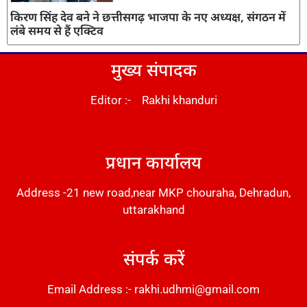
किरण सिंह देव बने ने छत्तीसगढ़ भाजपा के नए अध्यक्ष, संगठन में
लंबे समय से हैं एक्टिव
मुख्य संपादक
Editor :- Rakhi khanduri
DM Stack
प्रधान कार्यालय
Address -21 new road,near MKP chouraha, Dehradun,
uttarakhand
संपर्क करें
Email Address :- rakhi.udhmi@gmail.com