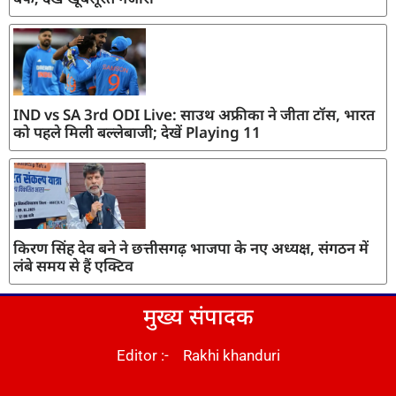
IND vs SA 3rd ODI Live: साउथ अफ्रीका ने जीता टॉस, भारत
को पहले मिली बल्लेबाजी; देखें Playing 11
किरण सिंह देव बने ने छत्तीसगढ़ भाजपा के नए अध्यक्ष, संगठन में
लंबे समय से हैं एक्टिव
मुख्य संपादक
Editor :- Rakhi khanduri
DM Stack