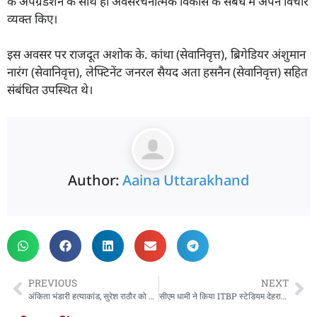
के अपग्रेडेशन के साथ ही अवसंरचनात्मक विकास के संबंध में अपने विचार
व्यक्त किए।
इस अवसर पर राजदूत अशोक के. कांथा (सेवानिवृत्त), ब्रिगेडियर अंशुमान
नारंग (सेवानिवृत्त), लेफ्टिनेंट जनरल सैयद अता हसनैन (सेवानिवृत्त) सहित
संबंधित उपस्थित थे।
Author:
Aaina Uttarakhand
PREVIOUS
NEXT
अंकिता भंडारी हत्याकांड, सुरेश राठौर को हाईकोर्ट से मिली राहत, सभी मुकदमों में गिरफ्तारी पर लगी रोक
सीएम धामी ने किया ITBP स्टेडियम देहरादून में सेवा संकल्प (धारिणी) फाउंडेशन द्वारा आयोजित दो दिवसीय माल्टा महोत्सव में प्रतिभाग