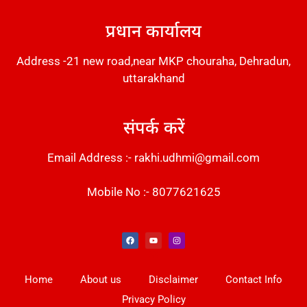
प्रधान कार्यालय
Address -21 new road,near MKP chouraha, Dehradun,
uttarakhand
संपर्क करें
Email Address :- rakhi.udhmi@gmail.com
Mobile No :- 8077621625
Instant Messaging Tool
Law Scholar Hub
Alfa Owl CRM Software
AI SEO Pack
Factory Desk AI
Real Estate Services
Custom Cybersecurity Software Solutions
Web Development Agency
News Portal Development
Home
About us
Disclaimer
Contact Info
Privacy Policy