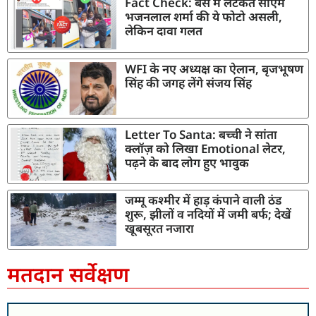
Fact Check: बस में लटकते सीएम
भजनलाल शर्मा की ये फोटो असली,
लेकिन दावा गलत
WFI के नए अध्यक्ष का ऐलान, बृजभूषण
सिंह की जगह लेंगे संजय सिंह
Letter To Santa: बच्ची ने सांता
क्लॉज़ को लिखा Emotional लेटर,
पढ़ने के बाद लोग हुए भावुक
जम्मू कश्मीर में हाड़ कंपाने वाली ठंड
शुरू, झीलों व नदियों में जमी बर्फ; देखें
खूबसूरत नजारा
मतदान सर्वेक्षण