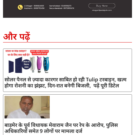
SEO Company in India
AI Tool Review
AI Development Services
Digital Marketing Agency
और पढ़ें
सोलर पैनल से ज़्यादा कारगर साबित हो रही Tulip टरबाइन, खत्म
होगा रोशनी का झंझट, दिन-रात बनेगी बिजली, पढ़ें पूरी डिटेल
बाड़मेर के पूर्व विधायक मेवाराम जैन पर रेप के आरोप, पुलिस
अधिकारियों समेत 9 लोगों पर मामला दर्ज