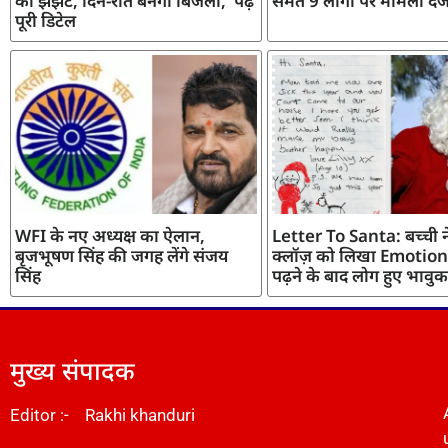
का झंझट, दिन-रात बनेगी बिजली, पढ़ें
समेत 9 लोगों पर मामला दर्
पूरी डिटेल
WFI के नए अध्यक्ष का ऐलान,
Letter To Santa: बच्ची ने
बृजभूषण सिंह की जगह लेंगे संजय
क्लॉज़ को लिखा Emotiona
सिंह
पढ़ने के बाद लोग हुए भावुक
मुख्य संपादक
Editor :- Rakhi khanduri