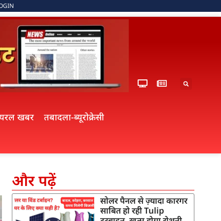
OGIN
ायरल खबर
तबादला-ब्यूरोक्रेसी
और पढ़ें
सोलर पैनल से ज़्यादा कारगर
साबित हो रही Tulip
टरबाइन, खत्म होगा रोशनी