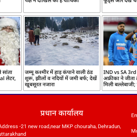
ज
पक्ष ने दाखिल की है याचिका
फूड्स और देखें च
 सांता
जम्मू कश्मीर में हाड़ कंपाने वाली ठंड
IND vs SA 3rd
l लेटर,
शुरू, झीलों व नदियों में जमी बर्फ; देखें
अफ्रीका ने जीता
खूबसूरत नजारा
मिली बल्लेबाजी;
प्रधान कार्यालय
Em
Address -21 new road,near MKP chouraha, Dehradun,
Mo
uttarakhand