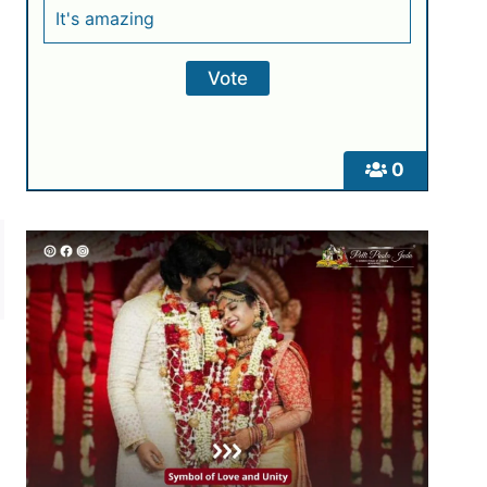
It's amazing
0