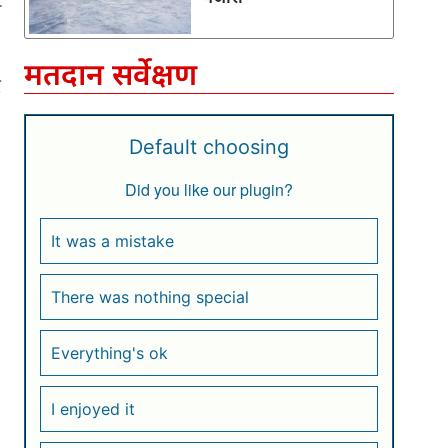
व
मतदान सर्वेक्षण
र
Default choosing
Did you like our plugin?
It was a mistake
There was nothing special
Everything's ok
I enjoyed it