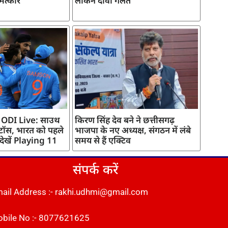
मत्कार
लेकिन दावा गलत
 ODI Live: साउथ
किरण सिंह देव बने ने छत्तीसगढ़
 टॉस, भारत को पहले
भाजपा के नए अध्यक्ष, संगठन में लंबे
 देखें Playing 11
समय से हैं एक्टिव
संपर्क करें
ail Address :- rakhi.udhmi@gmail.com
bile No :- 8077621625