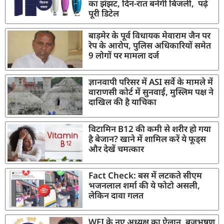
का झंझट, दिन-रात बनेगी बिजली, पढ़ें
पूरी डिटेल
बाड़मेर के पूर्व विधायक मेवाराम जैन पर
रेप के आरोप, पुलिस अधिकारियों समेत
9 लोगों पर मामला दर्ज
ज्ञानवापी परिसर में ASI सर्वे के मामले में
वाराणसी कोर्ट में सुनवाई, मुस्लिम पक्ष ने
दाखिल की है याचिका
विटामिन B12 की कमी से शरीर हो गया
है बेजान? खाने में शामिल करें ये फूड्स
और देखें चमत्कार
Fact Check: बस में लटकते सीएम
भजनलाल शर्मा की ये फोटो असली,
लेकिन दावा गलत
WFI के नए अध्यक्ष का ऐलान, बृजभूषण