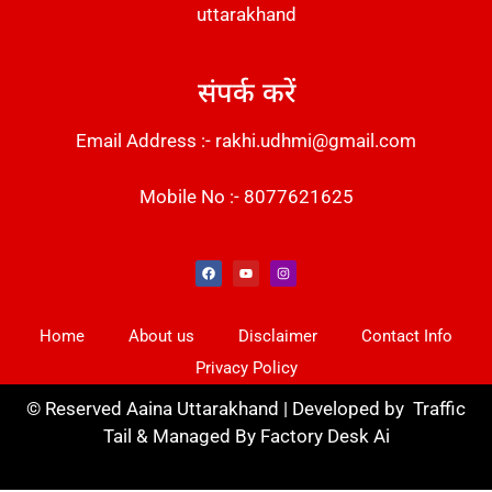
uttarakhand
संपर्क करें
Email Address :- rakhi.udhmi@gmail.com
Mobile No :- 8077621625
Instant Messaging Tool
Law Scholar Hub
Alfa Owl CRM Software
AI SEO Pack
Factory Desk AI
Real Estate Services
Custom Cybersecurity Software Solutions
Web Development Agency
News Portal Development
Home
About us
Disclaimer
Contact Info
Privacy Policy
©
Reserved Aaina Uttarakhand | Developed by
Traffic
Tail
& Managed By
Factory Desk Ai