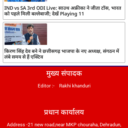
IND vs SA 3rd ODI Live: साउथ अफ्रीका ने जीता टॉस, भारत
को पहले मिली बल्लेबाजी; देखें Playing 11
किरण सिंह देव बने ने छत्तीसगढ़ भाजपा के नए अध्यक्ष, संगठन में
लंबे समय से हैं एक्टिव
मुख्य संपादक
Editor :- Rakhi khanduri
DM Stack
प्रधान कार्यालय
Address -21 new road,near MKP chouraha, Dehradun,