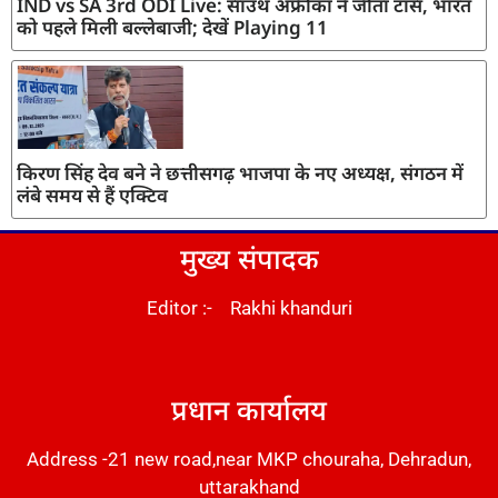
IND vs SA 3rd ODI Live: साउथ अफ्रीका ने जीता टॉस, भारत
को पहले मिली बल्लेबाजी; देखें Playing 11
किरण सिंह देव बने ने छत्तीसगढ़ भाजपा के नए अध्यक्ष, संगठन में
लंबे समय से हैं एक्टिव
मुख्य संपादक
Editor :- Rakhi khanduri
DM Stack
प्रधान कार्यालय
Address -21 new road,near MKP chouraha, Dehradun,
uttarakhand