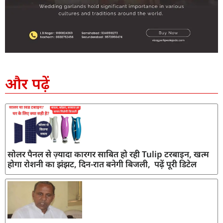
SEO Company in India
AI Tool Review
AI Development Services
Digital Marketing Agency
और पढ़ें
सोलर पैनल से ज़्यादा कारगर साबित हो रही Tulip टरबाइन, खत्म
होगा रोशनी का झंझट, दिन-रात बनेगी बिजली, पढ़ें पूरी डिटेल