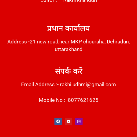
Editor :- Rakhi khanduri
DM Stack
प्रधान कार्यालय
Address -21 new road,near MKP chouraha, Dehradun,
uttarakhand
संपर्क करें
Email Address :- rakhi.udhmi@gmail.com
Mobile No :- 8077621625
Instant Messaging Tool
Law Scholar Hub
Alfa Owl CRM Software
AI SEO Pack
Factory Desk AI
Real Estate Services
Custom Cybersecurity Software Solutions
Web Development Agency
News Portal Development