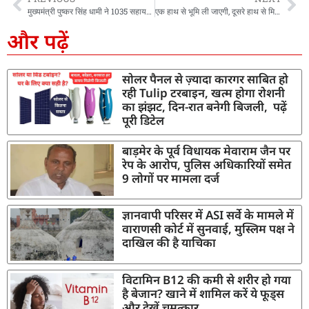
मुख्यमंत्री पुष्कर सिंह धामी ने 1035 सहायक अध्यापकों को प्रदान किए नियुक्ति पत्र
एक हाथ से भूमि ली जाएगी, दूसरे हाथ से मिलेगा मुआवजा, समझौते के आधार प्रक्रिया को मंजूरी
और पढ़ें
सोलर पैनल से ज़्यादा कारगर साबित हो
रही Tulip टरबाइन, खत्म होगा रोशनी
का झंझट, दिन-रात बनेगी बिजली, पढ़ें
पूरी डिटेल
बाड़मेर के पूर्व विधायक मेवाराम जैन पर
रेप के आरोप, पुलिस अधिकारियों समेत
9 लोगों पर मामला दर्ज
ज्ञानवापी परिसर में ASI सर्वे के मामले में
वाराणसी कोर्ट में सुनवाई, मुस्लिम पक्ष ने
दाखिल की है याचिका
विटामिन B12 की कमी से शरीर हो गया
है बेजान? खाने में शामिल करें ये फूड्स
और देखें चमत्कार