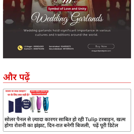
SEO Company in India
AI Tool Review
AI Development Services
Digital Marketing Agency
और पढ़ें
सोलर पैनल से ज़्यादा कारगर साबित हो रही Tulip टरबाइन, खत्म
होगा रोशनी का झंझट, दिन-रात बनेगी बिजली, पढ़ें पूरी डिटेल