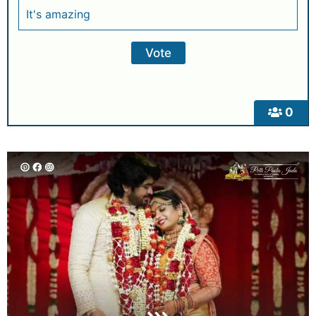
It's amazing
0