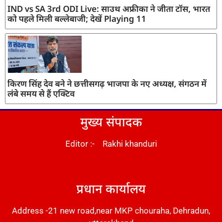
IND vs SA 3rd ODI Live: साउथ अफ्रीका ने जीता टॉस, भारत
को पहले मिली बल्लेबाजी; देखें Playing 11
किरण सिंह देव बने ने छत्तीसगढ़ भाजपा के नए अध्यक्ष, संगठन में
लंबे समय से हैं एक्टिव
मुख्य संपादक
Editor :- Rakhi khanduri
DM Stack
प्रधान कार्यालय
Address -21 new road,near MKP chouraha, Dehradun,