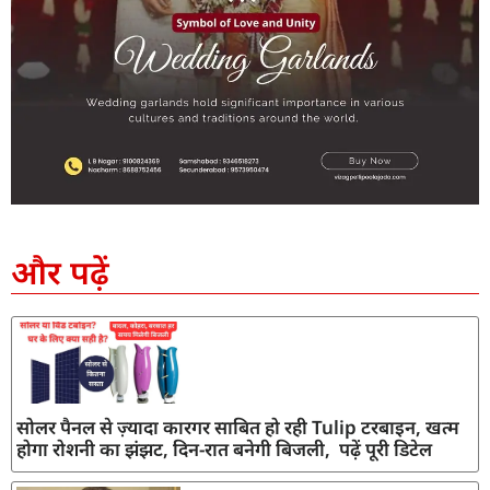
SEO Company in India
AI Tool Review
AI Development Services
Digital Marketing Agency
और पढ़ें
सोलर पैनल से ज़्यादा कारगर साबित हो रही Tulip टरबाइन, खत्म
होगा रोशनी का झंझट, दिन-रात बनेगी बिजली, पढ़ें पूरी डिटेल