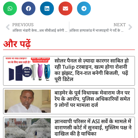
PREVIOUS
NEXT
अंकिता भंडारी केस…अब सीबीआई करेगी VIP के रहस्य की जांच, आईजी गढ़वाल ने कहा-हर संशय होगा दूर
अंकिता हत्याकांड में भाजपाइयों ने पर्दे के पीछे निभाई भूमिका, कांग्रेस प्रदेश अध्यक्ष का बड़ा दावा
और पढ़ें
सोलर पैनल से ज़्यादा कारगर साबित हो
रही Tulip टरबाइन, खत्म होगा रोशनी
का झंझट, दिन-रात बनेगी बिजली, पढ़ें
पूरी डिटेल
बाड़मेर के पूर्व विधायक मेवाराम जैन पर
रेप के आरोप, पुलिस अधिकारियों समेत
9 लोगों पर मामला दर्ज
ज्ञानवापी परिसर में ASI सर्वे के मामले में
वाराणसी कोर्ट में सुनवाई, मुस्लिम पक्ष ने
दाखिल की है याचिका