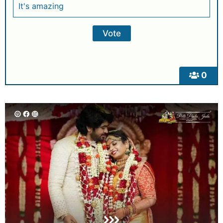
It's amazing
0