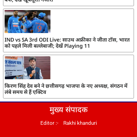
IND vs SA 3rd ODI Live: साउथ अफ्रीका ने जीता टॉस, भारत
को पहले मिली बल्लेबाजी; देखें Playing 11
किरण सिंह देव बने ने छत्तीसगढ़ भाजपा के नए अध्यक्ष, संगठन में
लंबे समय से हैं एक्टिव
मुख्य संपादक
Editor :- Rakhi khanduri
DM Stack