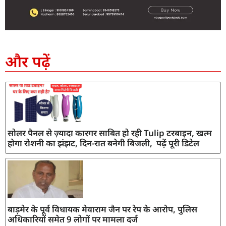
SEO Company in India
AI Tool Review
AI Development Services
Digital Marketing Agency
और पढ़ें
सोलर पैनल से ज़्यादा कारगर साबित हो रही Tulip टरबाइन, खत्म
होगा रोशनी का झंझट, दिन-रात बनेगी बिजली, पढ़ें पूरी डिटेल
बाड़मेर के पूर्व विधायक मेवाराम जैन पर रेप के आरोप, पुलिस
अधिकारियों समेत 9 लोगों पर मामला दर्ज