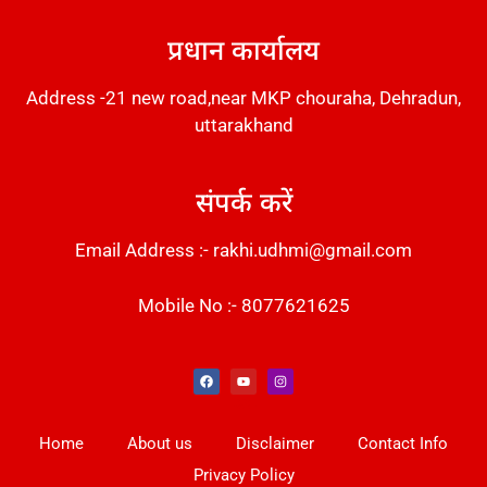
प्रधान कार्यालय
Address -21 new road,near MKP chouraha, Dehradun,
uttarakhand
संपर्क करें
Email Address :- rakhi.udhmi@gmail.com
Mobile No :- 8077621625
Instant Messaging Tool
Law Scholar Hub
Alfa Owl CRM Software
AI SEO Pack
Factory Desk AI
Real Estate Services
Custom Cybersecurity Software Solutions
Web Development Agency
News Portal Development
Home
About us
Disclaimer
Contact Info
Privacy Policy