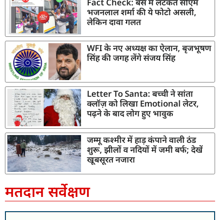
Fact Check: बस में लटकते सीएम
भजनलाल शर्मा की ये फोटो असली,
लेकिन दावा गलत
WFI के नए अध्यक्ष का ऐलान, बृजभूषण
सिंह की जगह लेंगे संजय सिंह
Letter To Santa: बच्ची ने सांता
क्लॉज़ को लिखा Emotional लेटर,
पढ़ने के बाद लोग हुए भावुक
जम्मू कश्मीर में हाड़ कंपाने वाली ठंड
शुरू, झीलों व नदियों में जमी बर्फ; देखें
खूबसूरत नजारा
मतदान सर्वेक्षण