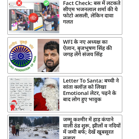
Fact Check: बस में लटकते
सीएम भजनलाल शर्मा की ये
फोटो असली, लेकिन दावा
गलत
WFI के नए अध्यक्ष का
ऐलान, बृजभूषण सिंह की
जगह लेंगे संजय सिंह
Letter To Santa: बच्ची ने
सांता क्लॉज़ को लिखा
Emotional लेटर, पढ़ने के
बाद लोग हुए भावुक
जम्मू कश्मीर में हाड़ कंपाने
वाली ठंड शुरू, झीलों व नदियों
में जमी बर्फ; देखें खूबसूरत
नजारा