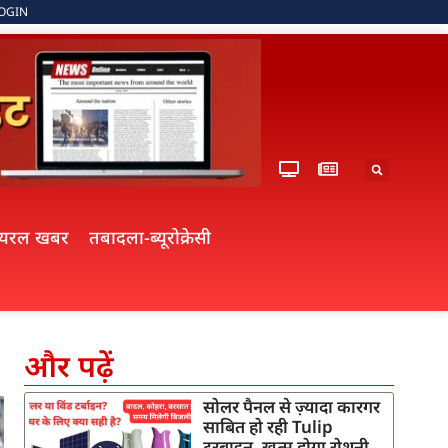
OGIN
ायरल खबर
तबादला-ब्यूरोक्रेसी
और पढ़ें
सोलर पैनल से ज़्यादा कारगर
साबित हो रही Tulip
टरबाइन, खत्म होगा रोशनी