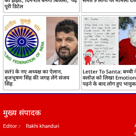
का झंझट, दिन-रात बनेगी बिजली, पढ़ें
समेत 9 लोगों पर मामला दर्
पूरी डिटेल
WFI के नए अध्यक्ष का ऐलान,
Letter To Santa: बच्ची ने
बृजभूषण सिंह की जगह लेंगे संजय
क्लॉज़ को लिखा Emotiona
सिंह
पढ़ने के बाद लोग हुए भावुक
मुख्य संपादक
Editor :- Rakhi khanduri