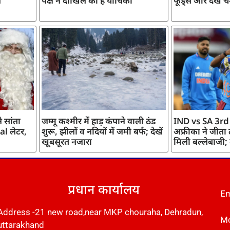
ज
पक्ष ने दाखिल की है याचिका
फूड्स और देखें च
 सांता
जम्मू कश्मीर में हाड़ कंपाने वाली ठंड
IND vs SA 3rd
l लेटर,
शुरू, झीलों व नदियों में जमी बर्फ; देखें
अफ्रीका ने जीता
खूबसूरत नजारा
मिली बल्लेबाजी;
प्रधान कार्यालय
Em
Address -21 new road,near MKP chouraha, Dehradun,
Mo
uttarakhand