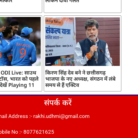
मत्कार
लेकिन दावा गलत
 ODI Live: साउथ
किरण सिंह देव बने ने छत्तीसगढ़
 टॉस, भारत को पहले
भाजपा के नए अध्यक्ष, संगठन में लंबे
 देखें Playing 11
समय से हैं एक्टिव
संपर्क करें
ail Address :- rakhi.udhmi@gmail.com
bile No :- 8077621625