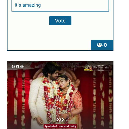
It's amazing
0