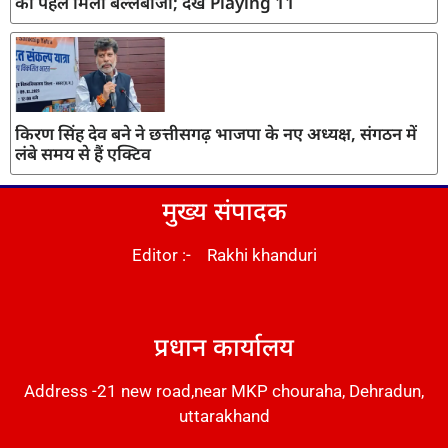
को पहले मिली बल्लेबाजी; देखें Playing 11
किरण सिंह देव बने ने छत्तीसगढ़ भाजपा के नए अध्यक्ष, संगठन में
लंबे समय से हैं एक्टिव
मुख्य संपादक
Editor :- Rakhi khanduri
DM Stack
प्रधान कार्यालय
Address -21 new road,near MKP chouraha, Dehradun,
uttarakhand