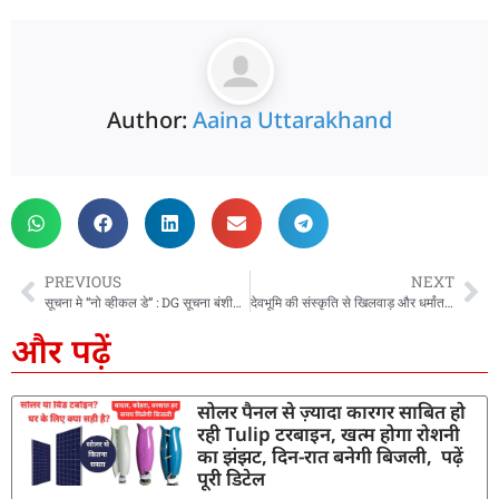
Author:
Aaina Uttarakhand
PREVIOUS
NEXT
सूचना मे “नो व्हीकल डे” : DG सूचना बंशीधर तिवारी 16 किमी साइकिल चलाकर पहुंचे दफ्तर, अपर निदेशक और संयुक्त निदेशक, सूचना ने भी किया पालन
देवभूमि की संस्कृति से खिलवाड़ और धर्मांतरण बर्दाश्त नहीं होगा: सीएम धामी
और पढ़ें
सोलर पैनल से ज़्यादा कारगर साबित हो
रही Tulip टरबाइन, खत्म होगा रोशनी
का झंझट, दिन-रात बनेगी बिजली, पढ़ें
पूरी डिटेल