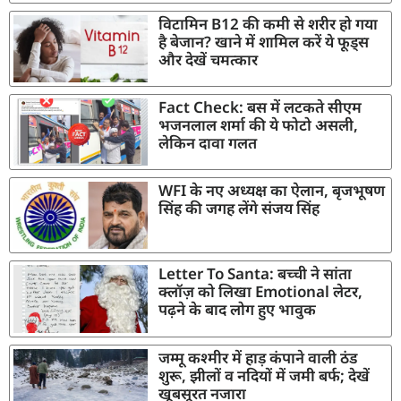
विटामिन B12 की कमी से शरीर हो गया
है बेजान? खाने में शामिल करें ये फूड्स
और देखें चमत्कार
Fact Check: बस में लटकते सीएम
भजनलाल शर्मा की ये फोटो असली,
लेकिन दावा गलत
WFI के नए अध्यक्ष का ऐलान, बृजभूषण
सिंह की जगह लेंगे संजय सिंह
Letter To Santa: बच्ची ने सांता
क्लॉज़ को लिखा Emotional लेटर,
पढ़ने के बाद लोग हुए भावुक
जम्मू कश्मीर में हाड़ कंपाने वाली ठंड
शुरू, झीलों व नदियों में जमी बर्फ; देखें
खूबसूरत नजारा