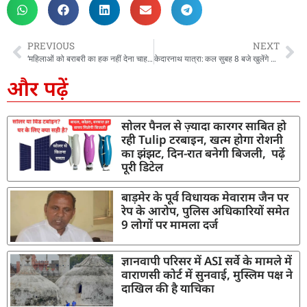
PREVIOUS
NEXT
‘महिलाओं को बराबरी का हक नहीं देना चाहता विपक्ष…’, महिला आरक्षण बिल गिरने पर बोले CM धामी
केदारनाथ यात्रा: कल सुबह 8 बजे खुलेंगे कपाट, बाबा केदार के दर्शन को उमड़ा जनसैलाब
और पढ़ें
सोलर पैनल से ज़्यादा कारगर साबित हो
रही Tulip टरबाइन, खत्म होगा रोशनी
का झंझट, दिन-रात बनेगी बिजली, पढ़ें
पूरी डिटेल
बाड़मेर के पूर्व विधायक मेवाराम जैन पर
रेप के आरोप, पुलिस अधिकारियों समेत
9 लोगों पर मामला दर्ज
ज्ञानवापी परिसर में ASI सर्वे के मामले में
वाराणसी कोर्ट में सुनवाई, मुस्लिम पक्ष ने
दाखिल की है याचिका