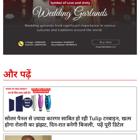
SEO Company in India
AI Tool Review
AI Development Services
Digital Marketing Agency
और पढ़ें
सोलर पैनल से ज़्यादा कारगर साबित हो रही Tulip टरबाइन, खत्म
होगा रोशनी का झंझट, दिन-रात बनेगी बिजली, पढ़ें पूरी डिटेल