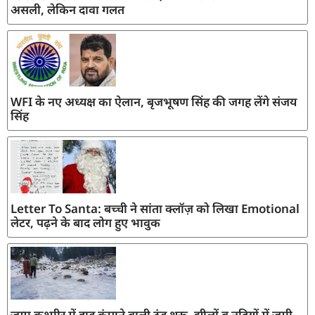
असली, लेकिन दावा गलत
WFI के नए अध्यक्ष का ऐलान, बृजभूषण सिंह की जगह लेंगे संजय
सिंह
Letter To Santa: बच्ची ने सांता क्लॉज़ को लिखा Emotional
लेटर, पढ़ने के बाद लोग हुए भावुक
जम्मू कश्मीर में हाड़ कंपाने वाली ठंड शुरू, झीलों व नदियों में जमी