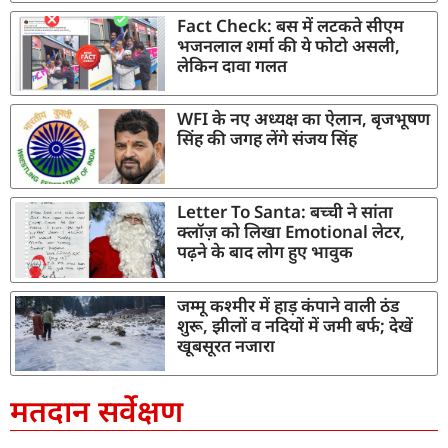
Fact Check: बस में लटकते सीएम
भजनलाल शर्मा की ये फोटो असली,
लेकिन दावा गलत
WFI के नए अध्यक्ष का ऐलान, बृजभूषण
सिंह की जगह लेंगे संजय सिंह
Letter To Santa: बच्ची ने सांता
क्लॉज़ को लिखा Emotional लेटर,
पढ़ने के बाद लोग हुए भावुक
जम्मू कश्मीर में हाड़ कंपाने वाली ठंड
शुरू, झीलों व नदियों में जमी बर्फ; देखें
खूबसूरत नजारा
मतदान सर्वेक्षण