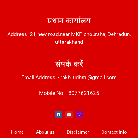
DM Stack
प्रधान कार्यालय
Address -21 new road,near MKP chouraha, Dehradun,
uttarakhand
संपर्क करें
Email Address :- rakhi.udhmi@gmail.com
Mobile No :- 8077621625
Instant Messaging Tool
Law Scholar Hub
Alfa Owl CRM Software
AI SEO Pack
Factory Desk AI
Real Estate Services
Custom Cybersecurity Software Solutions
Web Development Agency
News Portal Development
Home
About us
Disclaimer
Contact Info