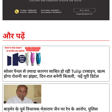
SEO Company in India
AI Tool Review
AI Development Services
Digital Marketing Agency
और पढ़ें
सोलर पैनल से ज़्यादा कारगर साबित हो रही Tulip टरबाइन, खत्म
होगा रोशनी का झंझट, दिन-रात बनेगी बिजली, पढ़ें पूरी डिटेल
बाड़मेर के पूर्व विधायक मेवाराम जैन पर रेप के आरोप, पुलिस