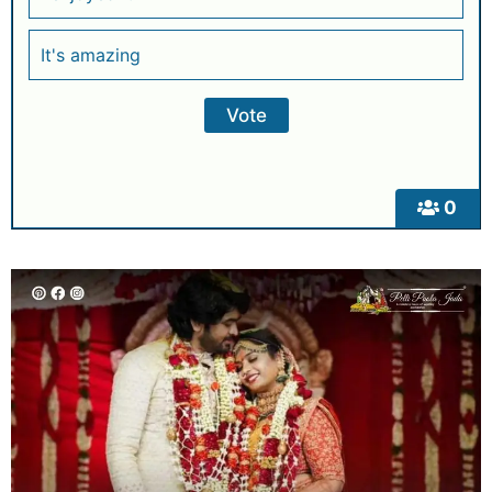
It's amazing
0