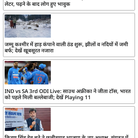
लेटर, पढ़ने के बाद लोग हुए भावुक
जम्मू कश्मीर में हाड़ कंपाने वाली ठंड शुरू, झीलों व नदियों में जमी
बर्फ; देखें खूबसूरत नजारा
IND vs SA 3rd ODI Live: साउथ अफ्रीका ने जीता टॉस, भारत
को पहले मिली बल्लेबाजी; देखें Playing 11
किरण सिंह देव बने ने छत्तीसगढ़ भाजपा के नए अध्यक्ष, संगठन में