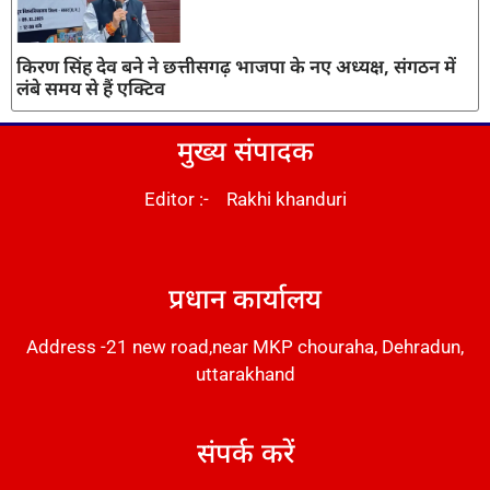
किरण सिंह देव बने ने छत्तीसगढ़ भाजपा के नए अध्यक्ष, संगठन में
लंबे समय से हैं एक्टिव
मुख्य संपादक
Editor :- Rakhi khanduri
DM Stack
प्रधान कार्यालय
Address -21 new road,near MKP chouraha, Dehradun,
uttarakhand
संपर्क करें