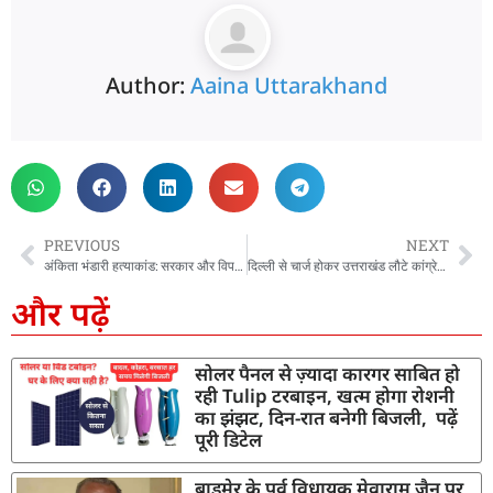
Author:
Aaina Uttarakhand
PREVIOUS
NEXT
अंकिता भंडारी हत्याकांड: सरकार और विपक्ष आमने-सामने, गोदियाल के आरोपों पर सुबोध उनियाल का जवाब
दिल्ली से चार्ज होकर उत्तराखंड लौटे कांग्रेसी नेता, एकजुटता का किया प्रदर्शन, धामी सरकार को घेरा
और पढ़ें
सोलर पैनल से ज़्यादा कारगर साबित हो
रही Tulip टरबाइन, खत्म होगा रोशनी
का झंझट, दिन-रात बनेगी बिजली, पढ़ें
पूरी डिटेल
बाड़मेर के पूर्व विधायक मेवाराम जैन पर