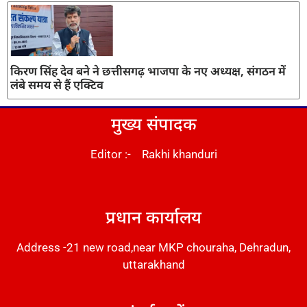
किरण सिंह देव बने ने छत्तीसगढ़ भाजपा के नए अध्यक्ष, संगठन में
लंबे समय से हैं एक्टिव
मुख्य संपादक
Editor :- Rakhi khanduri
DM Stack
प्रधान कार्यालय
Address -21 new road,near MKP chouraha, Dehradun,
uttarakhand