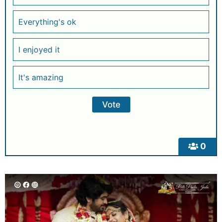
Everything's ok
I enjoyed it
It's amazing
0