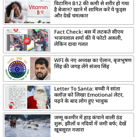
विटामिन B12 की कमी से शरीर हो गया
है बेजान? खाने में शामिल करें ये फूड्स
और देखें चमत्कार
Fact Check: बस में लटकते सीएम
भजनलाल शर्मा की ये फोटो असली,
लेकिन दावा गलत
WFI के नए अध्यक्ष का ऐलान, बृजभूषण
सिंह की जगह लेंगे संजय सिंह
Letter To Santa: बच्ची ने सांता
क्लॉज़ को लिखा Emotional लेटर,
पढ़ने के बाद लोग हुए भावुक
जम्मू कश्मीर में हाड़ कंपाने वाली ठंड
शुरू, झीलों व नदियों में जमी बर्फ; देखें
खूबसूरत नजारा