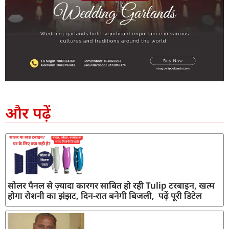
SEO Company in India
AI Tool Review
AI Development Services
Digital Marketing Agency
और पढ़ें
सोलर पैनल से ज़्यादा कारगर साबित हो रही Tulip टरबाइन, खत्म
होगा रोशनी का झंझट, दिन-रात बनेगी बिजली, पढ़ें पूरी डिटेल