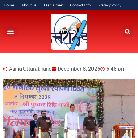
Home
About us
Disclaimer
Contact Info
Privacy Policy
Aaina Uttarakhand
December 8, 2025
5:48 pm