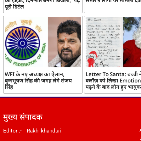
का झंझट, दिन-रात बनेगी बिजली, पढ़ें
समेत 9 लोगों पर मामला दर्
पूरी डिटेल
WFI के नए अध्यक्ष का ऐलान,
Letter To Santa: बच्ची ने
बृजभूषण सिंह की जगह लेंगे संजय
क्लॉज़ को लिखा Emotiona
सिंह
पढ़ने के बाद लोग हुए भावुक
मुख्य संपादक
Editor :- Rakhi khanduri