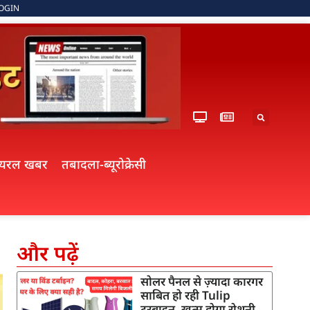
OGIN
ायरल खबर
तबादला-ब्यूरोक्रेसी
और पढ़ें
सोलर पैनल से ज़्यादा कारगर
साबित हो रही Tulip
टरबाइन, खत्म होगा रोशनी