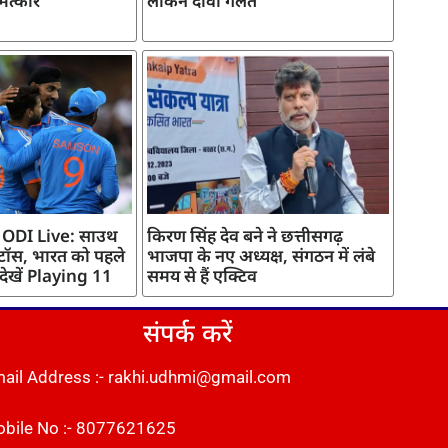
मत्कार
लेकिन दावा गलत
 ODI Live: साउथ
किरण सिंह देव बने ने छत्तीसगढ़
 टॉस, भारत को पहले
भाजपा के नए अध्यक्ष, संगठन में लंबे
 देखें Playing 11
समय से हैं एक्टिव
संपर्क करें
ail Address :- rakhi.udhmi@gmail.com
bile No :- 8077621625