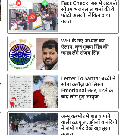
Fact Check: बस में लटकते
सीएम भजनलाल शर्मा की ये
फोटो असली, लेकिन दावा
गलत
WFI के नए अध्यक्ष का
ऐलान, बृजभूषण सिंह की
जगह लेंगे संजय सिंह
Letter To Santa: बच्ची ने
V
सांता क्लॉज़ को लिखा
Emotional लेटर, पढ़ने के
बाद लोग हुए भावुक
ी
जम्मू कश्मीर में हाड़ कंपाने
वाली ठंड शुरू, झीलों व नदियों
में जमी बर्फ; देखें खूबसूरत
नजारा