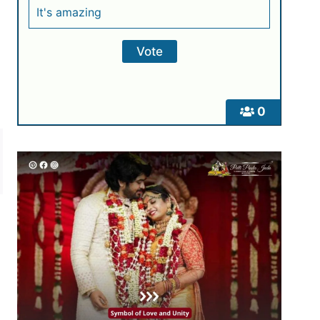
It's amazing
0