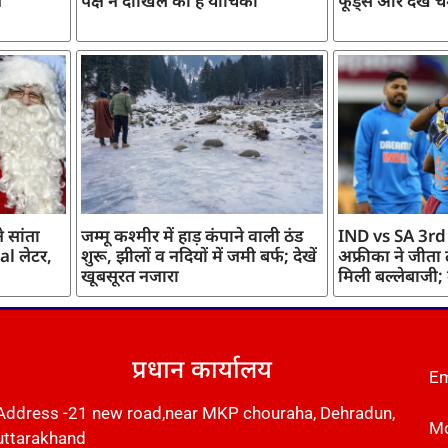
ज
पक्ष ने दाखिल की है याचिका
फूड्स और देखें च
 सांता
जम्मू कश्मीर में हाड़ कंपाने वाली ठंड
IND vs SA 3rd
l लेटर,
शुरू, झीलों व नदियों में जमी बर्फ; देखें
अफ्रीका ने जीता
खूबसूरत नजारा
मिली बल्लेबाजी;
प्रधान कार्यालय
Em
Address -21 new road,near MKP chouraha, Dehradun,
Mo
uttarakhand