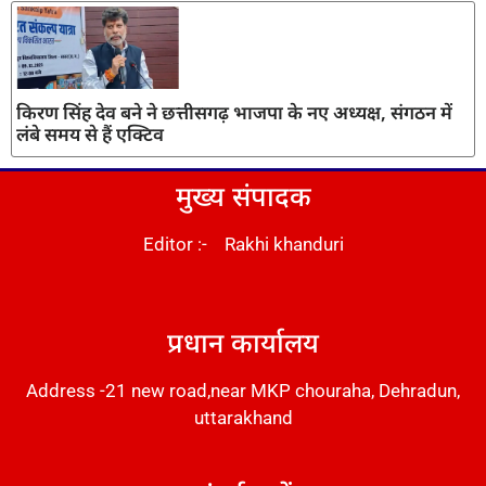
किरण सिंह देव बने ने छत्तीसगढ़ भाजपा के नए अध्यक्ष, संगठन में
लंबे समय से हैं एक्टिव
मुख्य संपादक
Editor :- Rakhi khanduri
DM Stack
प्रधान कार्यालय
Address -21 new road,near MKP chouraha, Dehradun,
uttarakhand