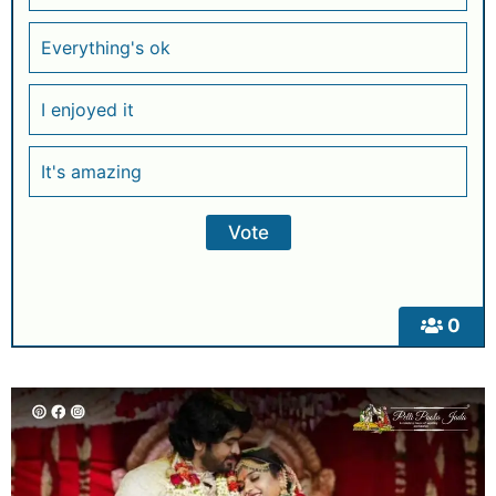
Everything's ok
I enjoyed it
It's amazing
0