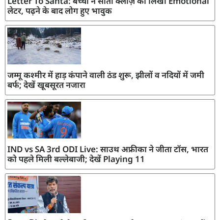
Letter To Santa: बच्ची ने सांता क्लॉज़ को लिखा Emotional
लेटर, पढ़ने के बाद लोग हुए भावुक
जम्मू कश्मीर में हाड़ कंपाने वाली ठंड शुरू, झीलों व नदियों में जमी
बर्फ; देखें खूबसूरत नजारा
IND vs SA 3rd ODI Live: साउथ अफ्रीका ने जीता टॉस, भारत
को पहले मिली बल्लेबाजी; देखें Playing 11