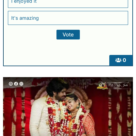
I enjoyed it
It's amazing
0