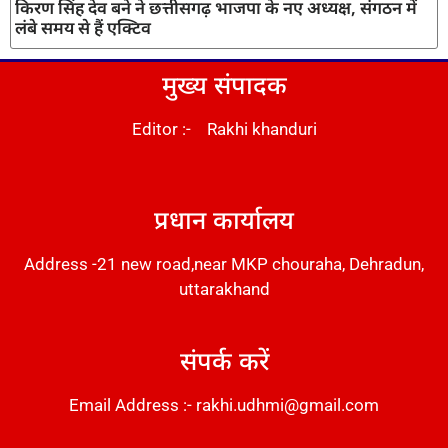
किरण सिंह देव बने ने छत्तीसगढ़ भाजपा के नए अध्यक्ष, संगठन में
लंबे समय से हैं एक्टिव
मुख्य संपादक
Editor :- Rakhi khanduri
DM Stack
प्रधान कार्यालय
Address -21 new road,near MKP chouraha, Dehradun,
uttarakhand
संपर्क करें
Email Address :- rakhi.udhmi@gmail.com