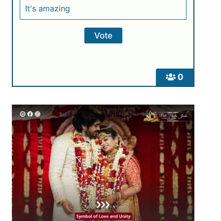
It's amazing
0