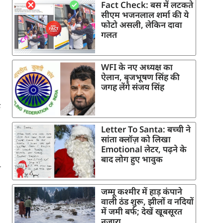
Fact Check: बस में लटकते
सीएम भजनलाल शर्मा की ये
फोटो असली, लेकिन दावा
गलत
WFI के नए अध्यक्ष का
ऐलान, बृजभूषण सिंह की
जगह लेंगे संजय सिंह
े
Letter To Santa: बच्ची ने
सांता क्लॉज़ को लिखा
Emotional लेटर, पढ़ने के
बाद लोग हुए भावुक
ा
जम्मू कश्मीर में हाड़ कंपाने
वाली ठंड शुरू, झीलों व नदियों
में जमी बर्फ; देखें खूबसूरत
नजारा