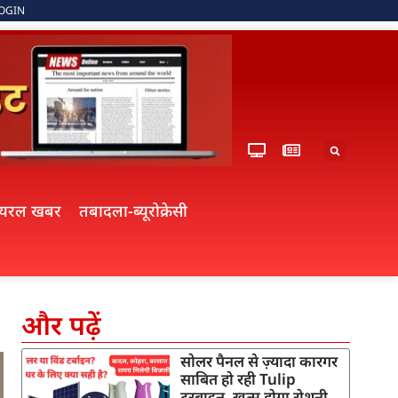
OGIN
ायरल खबर
तबादला-ब्यूरोक्रेसी
और पढ़ें
सोलर पैनल से ज़्यादा कारगर
साबित हो रही Tulip
टरबाइन, खत्म होगा रोशनी