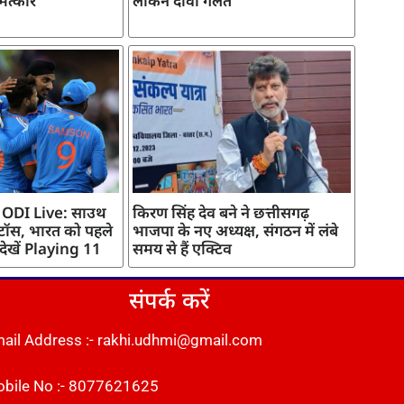
मत्कार
लेकिन दावा गलत
 ODI Live: साउथ
किरण सिंह देव बने ने छत्तीसगढ़
 टॉस, भारत को पहले
भाजपा के नए अध्यक्ष, संगठन में लंबे
 देखें Playing 11
समय से हैं एक्टिव
संपर्क करें
ail Address :- rakhi.udhmi@gmail.com
bile No :- 8077621625