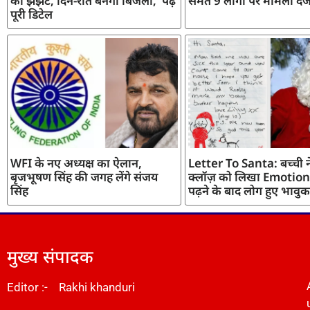
का झंझट, दिन-रात बनेगी बिजली, पढ़ें
समेत 9 लोगों पर मामला दर्
पूरी डिटेल
WFI के नए अध्यक्ष का ऐलान,
Letter To Santa: बच्ची ने
बृजभूषण सिंह की जगह लेंगे संजय
क्लॉज़ को लिखा Emotiona
सिंह
पढ़ने के बाद लोग हुए भावुक
मुख्य संपादक
Editor :- Rakhi khanduri