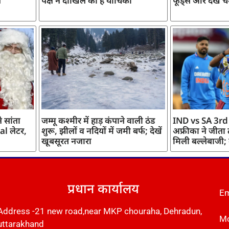
ज
पक्ष ने दाखिल की है याचिका
फूड्स और देखें च
 सांता
जम्मू कश्मीर में हाड़ कंपाने वाली ठंड
IND vs SA 3rd
l लेटर,
शुरू, झीलों व नदियों में जमी बर्फ; देखें
अफ्रीका ने जीता
खूबसूरत नजारा
मिली बल्लेबाजी;
प्रधान कार्यालय
Em
Address -21 new road,near MKP chouraha, Dehradun,
Mo
uttarakhand