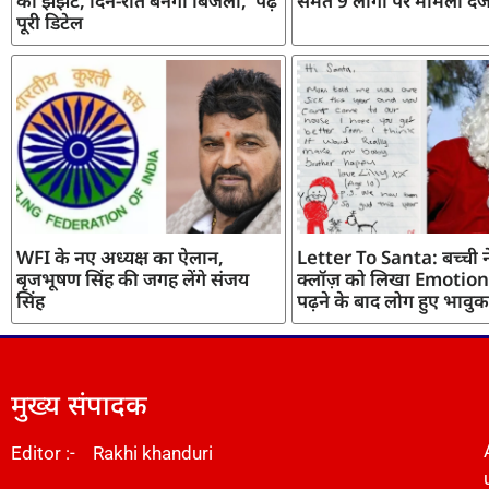
का झंझट, दिन-रात बनेगी बिजली, पढ़ें
समेत 9 लोगों पर मामला दर्
पूरी डिटेल
WFI के नए अध्यक्ष का ऐलान,
Letter To Santa: बच्ची ने
बृजभूषण सिंह की जगह लेंगे संजय
क्लॉज़ को लिखा Emotiona
सिंह
पढ़ने के बाद लोग हुए भावुक
मुख्य संपादक
Editor :- Rakhi khanduri