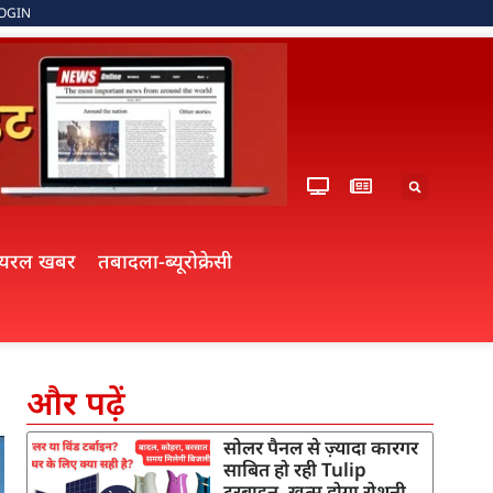
OGIN
ायरल खबर
तबादला-ब्यूरोक्रेसी
और पढ़ें
सोलर पैनल से ज़्यादा कारगर
साबित हो रही Tulip
टरबाइन, खत्म होगा रोशनी