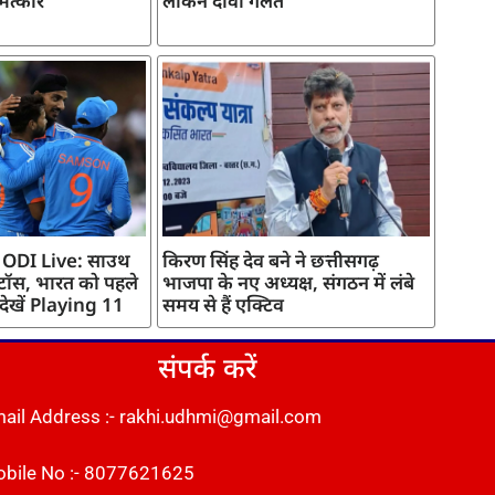
मत्कार
लेकिन दावा गलत
 ODI Live: साउथ
किरण सिंह देव बने ने छत्तीसगढ़
 टॉस, भारत को पहले
भाजपा के नए अध्यक्ष, संगठन में लंबे
 देखें Playing 11
समय से हैं एक्टिव
संपर्क करें
ail Address :- rakhi.udhmi@gmail.com
bile No :- 8077621625