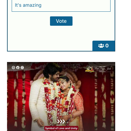
It's amazing
0