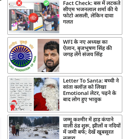
Fact Check: बस में लटकते
सीएम भजनलाल शर्मा की ये
फोटो असली, लेकिन दावा
गलत
WFI के नए अध्यक्ष का
ऐलान, बृजभूषण सिंह की
जगह लेंगे संजय सिंह
Letter To Santa: बच्ची ने
सांता क्लॉज़ को लिखा
Emotional लेटर, पढ़ने के
बाद लोग हुए भावुक
जम्मू कश्मीर में हाड़ कंपाने
वाली ठंड शुरू, झीलों व नदियों
में जमी बर्फ; देखें खूबसूरत
नजारा