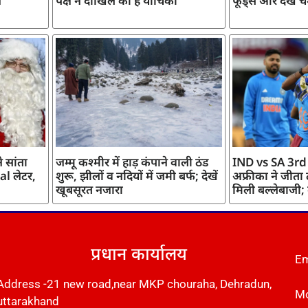
ज
पक्ष ने दाखिल की है याचिका
फूड्स और देखें च
 सांता
जम्मू कश्मीर में हाड़ कंपाने वाली ठंड
IND vs SA 3rd
l लेटर,
शुरू, झीलों व नदियों में जमी बर्फ; देखें
अफ्रीका ने जीता
खूबसूरत नजारा
मिली बल्लेबाजी;
प्रधान कार्यालय
Em
Address -21 new road,near MKP chouraha, Dehradun,
Mo
uttarakhand