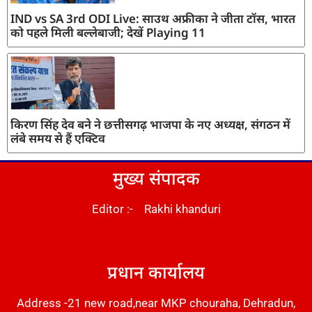
IND vs SA 3rd ODI Live: साउथ अफ्रीका ने जीता टॉस, भारत
को पहले मिली बल्लेबाजी; देखें Playing 11
किरण सिंह देव बने ने छत्तीसगढ़ भाजपा के नए अध्यक्ष, संगठन में
लंबे समय से हैं एक्टिव
मुख्य संपादक
Editor :- Rakhi khanduri
DM Stack
प्रधान कार्यालय
Address -21 new road,near MKP chouraha, Dehradun,