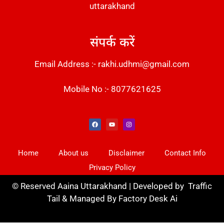
uttarakhand
संपर्क करें
Email Address :- rakhi.udhmi@gmail.com
Mobile No :- 8077621625
Instant Messaging Tool
Law Scholar Hub
Alfa Owl CRM Software
AI SEO Pack
Factory Desk AI
Real Estate Services
Custom Cybersecurity Software Solutions
Web Development Agency
News Portal Development
Home
About us
Disclaimer
Contact Info
Privacy Policy
©
Reserved Aaina Uttarakhand | Developed by
Traffic
Tail
& Managed By
Factory Desk Ai