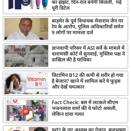
का झंझट, दिन-रात बनेगी बिजली, पढ़ें
पूरी डिटेल
बाड़मेर के पूर्व विधायक मेवाराम जैन पर
रेप के आरोप, पुलिस अधिकारियों समेत
9 लोगों पर मामला दर्ज
ज्ञानवापी परिसर में ASI सर्वे के मामले में
वाराणसी कोर्ट में सुनवाई, मुस्लिम पक्ष ने
दाखिल की है याचिका
विटामिन B12 की कमी से शरीर हो गया
है बेजान? खाने में शामिल करें ये फूड्स
और देखें चमत्कार
Fact Check: बस में लटकते सीएम
भजनलाल शर्मा की ये फोटो असली,
लेकिन दावा गलत
WFI के नए अध्यक्ष का ऐलान, बृजभूषण