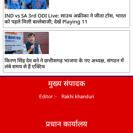
IND vs SA 3rd ODI Live: साउथ अफ्रीका ने जीता टॉस, भारत
को पहले मिली बल्लेबाजी; देखें Playing 11
किरण सिंह देव बने ने छत्तीसगढ़ भाजपा के नए अध्यक्ष, संगठन में
लंबे समय से हैं एक्टिव
मुख्य संपादक
Editor :- Rakhi khanduri
DM Stack
प्रधान कार्यालय