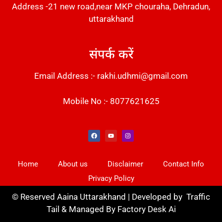
Address -21 new road,near MKP chouraha, Dehradun,
uttarakhand
संपर्क करें
Email Address :- rakhi.udhmi@gmail.com
Mobile No :- 8077621625
Instant Messaging Tool
Law Scholar Hub
Alfa Owl CRM Software
AI SEO Pack
Factory Desk AI
Real Estate Services
Custom Cybersecurity Software Solutions
Web Development Agency
News Portal Development
Home
About us
Disclaimer
Contact Info
Privacy Policy
©
Reserved Aaina Uttarakhand | Developed by
Traffic
Tail
& Managed By
Factory Desk Ai