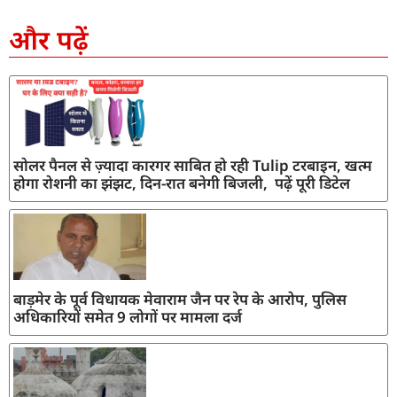
SEO Company in India
AI Tool Review
AI Development Services
Digital Marketing Agency
और पढ़ें
सोलर पैनल से ज़्यादा कारगर साबित हो रही Tulip टरबाइन, खत्म
होगा रोशनी का झंझट, दिन-रात बनेगी बिजली, पढ़ें पूरी डिटेल
बाड़मेर के पूर्व विधायक मेवाराम जैन पर रेप के आरोप, पुलिस
अधिकारियों समेत 9 लोगों पर मामला दर्ज